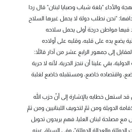
هجة والأداء "بلغة شباب وصبايا لبنان" قال ردا
افها: "نحن نطلب دولة لا يحمل غيرها السلاح
جد فيها مواطن درجة أولى يحمل سلاحه
ة يضع يده على قلبه، وقلبه على أولاده
ابل إلى جمهور الرابع عشر من آذار قائلاً:
دولية، بقي علينا أن ننجز الحرية، لأنه لا حرية
ع، واقتصاده خاضع، ومستقبله خاضع لغلبة
 قد استهل خطابه بالإشارة إلى أنّ حزب الله
امة الدويلة ومن ثمّ لتخويف اللبنانيين ومن ثمّ
 مع مصلحة لبنان العليا، فهم يريدون تحويل
الدوليّة والعدالة الدوليّة"، وفي السياق عينه