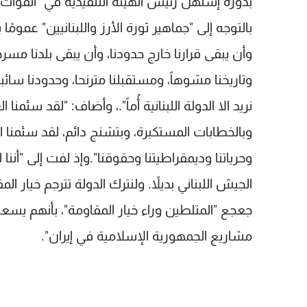
بدوره إستهل رئيس الهيئة التنفيذية في "القوات 
بالتوجه إلى "جماهير ثورة الأرز واللبنانيين" عمومًا
وأن يبقى قرارنا خارج حدودنا، وأن يبقى بلدنا مسرح
وتاريخنا مشوهاً، ‏‎ومستقبلنا‎
نريد الا الدولة اللبنانية أُماً".، وأضاف: "لقد سئمنا
وبالخطابات المستكبرة، وبتشنج دائم، لقد سئمنا 
وحرياتنا وديمقراطيتنا وحقوقنا".وإذ لفت إلى "أننا 
الجيش اللبناني بديلاً. ولنترك الدولة تترجم خيار
جعجع "المتلطين وراء خيار المقاومة"، بأنهم يسعون 
مشاريع الجمهورية الإسلامية في إيران". ‏