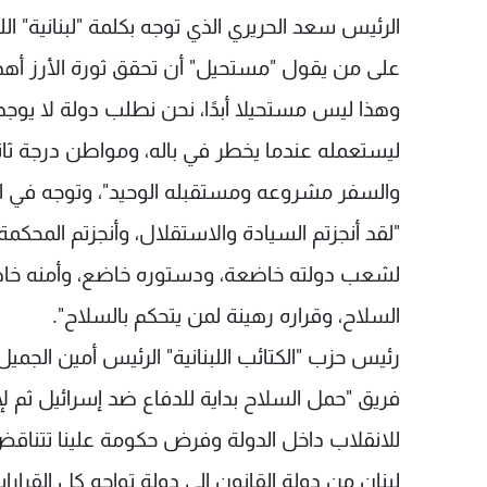
الرئيس سعد الحريري الذي توجه بكلمة "لبنانية" الل
على من يقول "مستحيل" أن تحقق ثورة الأرز أهد
وهذا ليس مستحيلا أبدًا، نحن نطلب دولة لا يو
ليستعمله عندما يخطر في باله، ومواطن درجة ثاني
والسفر مشروعه ومستقبله الوحيد"، وتوجه في المق
"لقد أنجزتم السيادة والاستقلال، وأنجزتم المحكمة ال
لشعب دولته خاضعة، ودستوره خاضع، وأمنه خاض
السلاح، وقراره رهينة لمن يتحكم بالسلاح".
رئيس حزب "الكتائب اللبنانية" الرئيس أمين الجميل
فريق "حمل السلاح بداية للدفاع ضد إسرائيل ثم لإق
للانقلاب داخل الدولة وفرض حكومة علينا تتناقض
لبنان من دولة القانون إلى دولة تواجه كل القرارات 