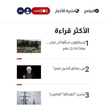
البرامج
نشرة الأخبار
LIVE
en
الأكثر قراءة
1
إسرائيليّون تسلّلوا الى لبنان...
وهذا ما حلّ بهم
2
من يصدّق الشيخ نعيم؟
3
بشرى "كهربائية" للبنانيين!