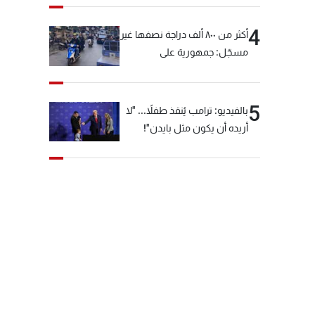
4
أكثر من ٨٠٠ ألف دراجة نصفها غير
مسجّل: جمهورية على
"دولابَين"!
5
بالفيديو: ترامب يُنقذ طفلاً... "لا
أريده أن يكون مثل بايدن"!