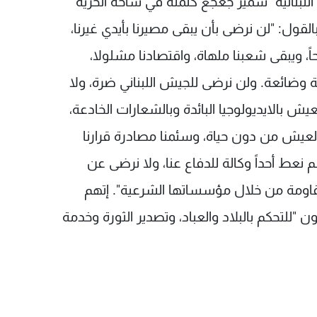
اللبنانية" سمير جعجع كلمته في ساحة الحرية
 بالقول: "لن نرضى بأن يبقى مصيرنا بأيدي غيرنا،
اً،‏ ويبقى شعبنا ملهاة، واقتصادنا مشلولا،
‎ مترنحا،‏ وحدودنا سائبة وضائعة. ولن نرضى للجيش اللبناني ضرة، ولا
 العيش بالايديولوجيا البائدة وبالشعارات الخادعة،
العيش من دون حياة، وسئمنا مصادرة قرارنا
لم نعط أحداً وكالة للدفاع عنا، و‏لا نرضى عن
 المقاومة من خلال مؤسساتها الشرعية". إتهم
"للتحكم بالبلاد والعباد، ‏وتصدير الثورة وخدمة