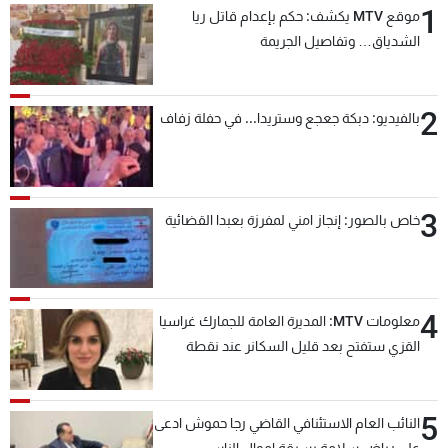
1
موقع MTV يكشف: حكم بإعدام قاتل ريا
شاهد البرامج
الشدياق… وتفاصيل الجريمة
الترددات
2
عن MTV
وظائف
بالفيديو: دبكة جعجع وستريدا... في حفلة زفاف
الإنـتـاج
تواصل معنا
لاعلاناتكم
شروط الإسـتخدام
سياسة الخصوصية
3
خاص بالصور: إنجاز امني لمفرزة بعبدا القضائية
4
معلومات MTV: المديرة العامة للجمارك غراسيا
القزي ستفتح بعد قليل السكانر عند نقطة
المصنع لتسهيل عملية التصدير البري إلى
السعودية والدول العربية
5
النائب العام الاستئنافي القاضي رجا حموش ادعى