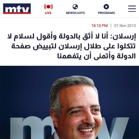
LIVE
NEWSCASTS
PROGRAMS
18:10 PM
01 Nov 2015
en
إرسلان: أنا لا أثق بالدولة وأقول لسلام لا
الأخبار
تتكلوا على طلال إرسلان لتبييض صفحة
الدولة وأتمنى أن يتفهمنا
سياسة
ناس
إقتصاد
فن
منوعات
رياضة
كأس العالم
البرامج
جدول البرامج