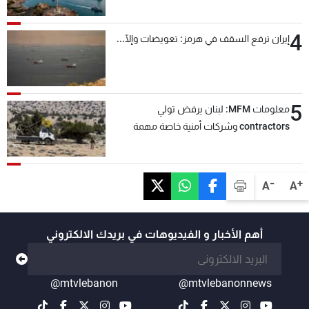
4
إيران ترفع السقف في هرمز: تعويضات وإلّا...
5
معلومات MFM: لبنان يرفض تولي
contractors وشركات أمنية خاصة مهمة
التحقق من نزع سلاح "حزب الله"
-
+
A
A
أهم الأخبار و الفيديوهات في بريدك الالكتروني
@mtvlebanon
@mtvlebanonnews