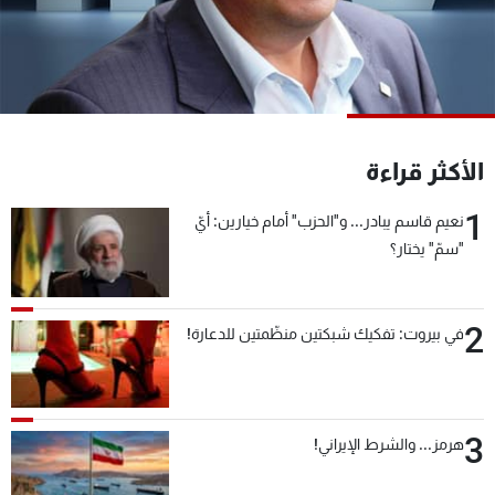
شاهد البرامج
الترددات
عن MTV
وظائف
الإنـتـاج
تواصل معنا
الأكثر قراءة
لاعلاناتكم
شروط الإسـتخدام
سياسة الخصوصية
1
نعيم قاسم يبادر... و"الحزب" أمام خيارين: أيّ
"سمّ" يختار؟
2
في بيروت: تفكيك شبكتين منظّمتين للدعارة!
3
هرمز... والشرط الإيراني!