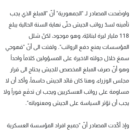
واوضَحت المصادر لـ "الجمهورية" أنّ "المبلغ الذي يجب
تأمينه لسدّ رواتب الجيش حتّى نهاية السنة الحالية يبلغ
118 مليار ليرة لبنانيّة، وهو موجود، لكنّ شلل
المؤسسات يمنع دفع الرواتب". ولفتت الى أنّ "قهوجي
سمعَ خلال جولته الاخيرة على المسؤولين كلاماً واحداً
وهو أنّ صرف المبلغ المخصص للجيش يحتاج الى قرار
مجلس الوزراء، وهنا كان قائد الجيش حاسماً، وأكد أن لا
مساومة على رواتب العسكريين ويجب ان تدفَع فوراً ولا
يجب أن تؤثر السياسة على الجيش ومعنوياته".
وإذ أكّدت المصادر أنّ "جميع افراد المؤسسة العسكرية