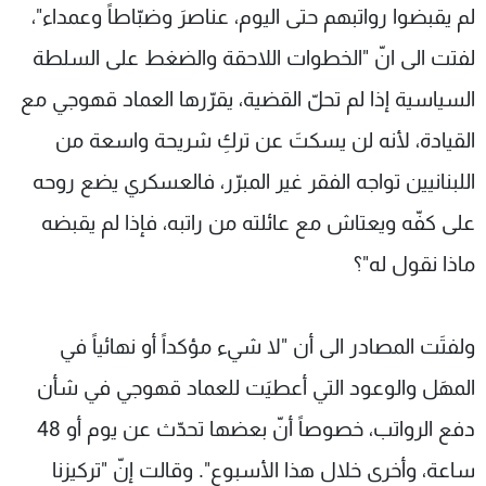
لم يقبضوا رواتبهم حتى اليوم، عناصرَ وضبّاطاً وعمداء"،
لفتت الى انّ "الخطوات اللاحقة والضغط على السلطة
السياسية إذا لم تحلّ القضية، يقرّرها العماد قهوجي مع
القيادة، لأنه لن يسكتَ عن تركِ شريحة واسعة من
اللبنانيين تواجه الفقر غير المبرّر، فالعسكري يضع روحه
على كفّه ويعتاش مع عائلته من راتبه، فإذا لم يقبضه
ماذا نقول له"؟
ولفتَت المصادر الى أن "لا شيء مؤكداً أو نهائياً في
المهَل والوعود التي أعطيَت للعماد قهوجي في شأن
دفع الرواتب، خصوصاً أنّ بعضها تحدّث عن يوم أو 48
ساعة، وأخرى خلال هذا الأسبوع". وقالت إنّ "تركيزنا