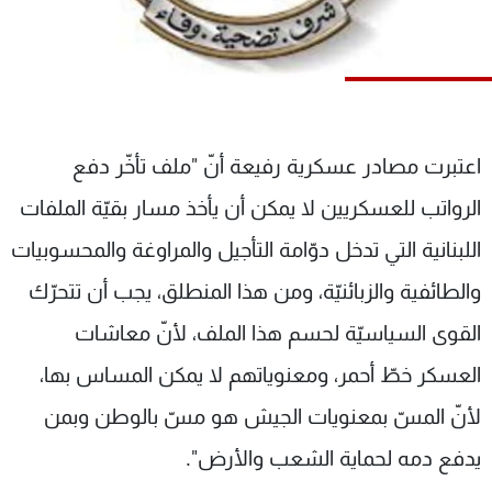
شاهد البرامج
الترددات
عن MTV
وظائف
الإنـتـاج
تواصل معنا
اعتبرت مصادر عسكرية رفيعة أنّ "ملف تأخّر دفع
لاعلاناتكم
شروط الإسـتخدام
سياسة الخصوصية
الرواتب للعسكريين لا يمكن أن يأخذ مسار بقيّة الملفات
اللبنانية التي تدخل دوّامة التأجيل والمراوغة والمحسوبيات
والطائفية والزبائنيّة، ومن هذا المنطلق، يجب أن تتحرّك
القوى السياسيّة لحسم هذا الملف، لأنّ معاشات
العسكر خطّ أحمر، ومعنوياتهم لا يمكن المساس بها،
لأنّ المسّ بمعنويات الجيش هو مسّ بالوطن وبمن
يدفع دمه لحماية الشعب والأرض".