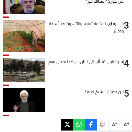
عن عون: "انشالله خير"
3
في بوداي: ١٦ خيمة "ماريجوانا"... وضبط أسلحة
وذخائر
4
إسرائيليّون تسلّلوا الى لبنان... وهذا ما حلّ بهم
5
من يصدّق الشيخ نعيم؟
-
+
A
A