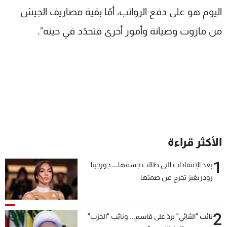
اليوم هو على دفع الرواتب، أمّا بقية مصاريف الجيش
من مازوت وصيانة وأمور أخرى فتحدّد في حينه".
الأكثر قراءة
1
بعد الإنتقادات التي طالت جسمها... جورجينا
رودريغيز تخرج عن صمتها
2
نائب "الثنائي" يردّ على قاسم... ونائب "الحزب"