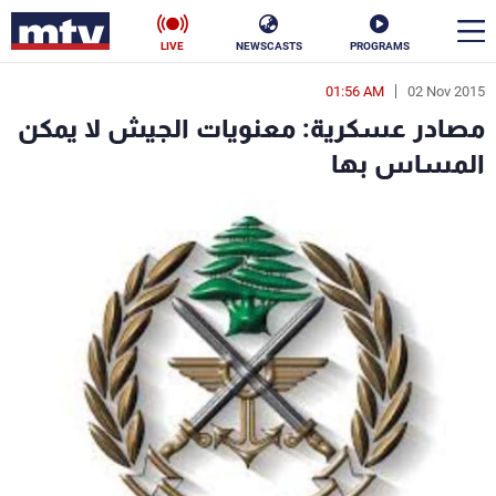
LIVE
NEWSCASTS
PROGRAMS
01:56 AM
02 Nov 2015
en
مصادر عسكرية: معنويات الجيش لا يمكن
الأخبار
المساس بها
سياسة
ناس
إقتصاد
فن
منوعات
رياضة
كأس العالم
البرامج
جدول البرامج