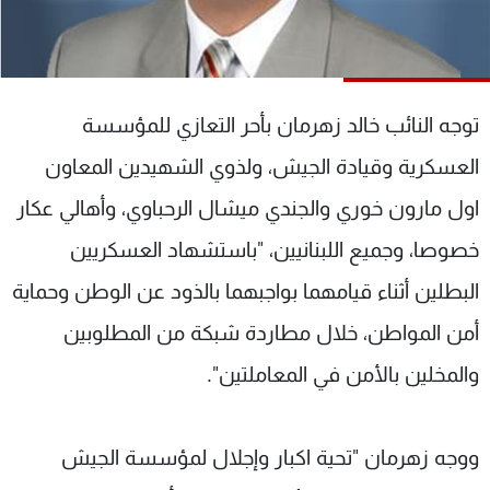
شاهد البرامج
الترددات
توجه النائب خالد زهرمان بأحر التعازي للمؤسسة
عن MTV
وظائف
الإنـتـاج
تواصل معنا
العسكرية وقيادة الجيش، ولذوي الشهيدين المعاون
لاعلاناتكم
شروط الإسـتخدام
سياسة الخصوصية
اول مارون خوري والجندي ميشال الرحباوي، وأهالي عكار
خصوصا، وجميع اللبنانيين، "باستشهاد العسكريين
البطلين أثناء قيامهما بواجبهما بالذود عن الوطن وحماية
أمن المواطن، خلال مطاردة شبكة من المطلوبين
والمخلين بالأمن في المعاملتين".
ووجه زهرمان "تحية اكبار وإجلال لمؤسسة الجيش