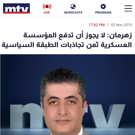
LIVE
NEWSCASTS
PROGRAMS
17:02 PM
02 Nov 2015
en
زهرمان: لا يجوز أن تدفع المؤسسة
الأخبار
العسكرية ثمن تجاذبات الطبقة السياسية
سياسة
ناس
إقتصاد
فن
منوعات
رياضة
كأس العالم
البرامج
جدول البرامج