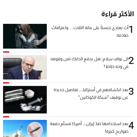
الأكثر قراءة
1
أبٌ يعتدي جنسيّاً على بناته الثلاث… واعترافاتٌ
صادمة
2
الى نواف سلام: هل يدفع الحايك ثمن وقوفه
في وجه خيّاط؟
3
بعد انكشافهم في أستراليا... تفاصيل جديدة
عن توقيف "شبكة الكوكايين"
4
بعد استخدامها ضدّ إيران... أميركا تتسلّم دفعة
صواريخ كبيرة!