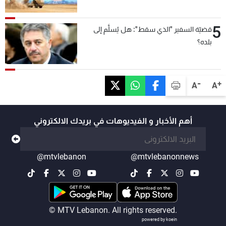
5
قضيّة السفير "الذي سقط": هل يُسلَّم إلى
بلده؟
-
+
A
A
أهم الأخبار و الفيديوهات في بريدك الالكتروني
@mtvlebanon
@mtvlebanonnews
© MTV Lebanon. All rights reserved.
powered by koein