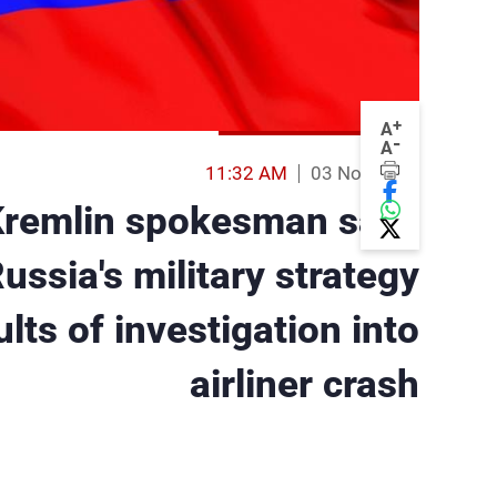
+
A
-
A
11:32 AM
03 Nov 2015
Kremlin spokesman says
Russia's military strategy
ults of investigation into
airliner crash