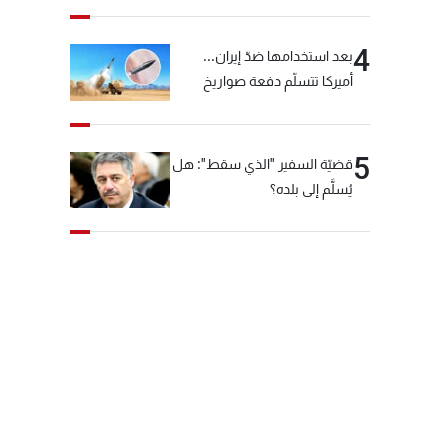
4
بعد استخدامها ضدّ إيران...
أميركا تتسلّم دفعة صواريخ
كبيرة!
5
قضيّة السفير "الذي سقط": هل
يُسلَّم إلى بلده؟