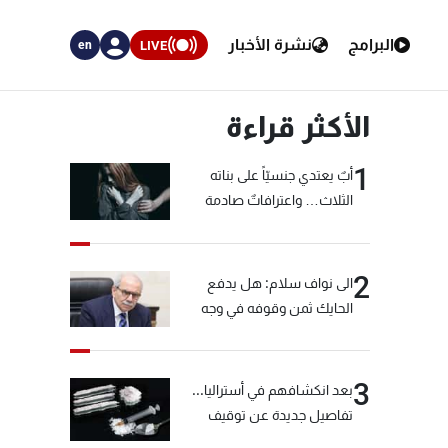
البرامج
نشرة الأخبار
LIVE
en
الأكثر قراءة
1
أبٌ يعتدي جنسيّاً على بناته
الثلاث… واعترافاتٌ صادمة
2
الى نواف سلام: هل يدفع
الحايك ثمن وقوفه في وجه
خيّاط؟
3
بعد انكشافهم في أستراليا...
تفاصيل جديدة عن توقيف
"شبكة الكوكايين"