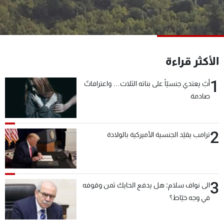
شاهد البرامج
الترددات
عن MTV
وظائف
الأكثر قراءة
الإنـتـاج
تواصل معنا
لاعلاناتكم
شروط الإسـتخدام
1
أبٌ يعتدي جنسيّاً على بناته الثلاث… واعترافاتٌ
سياسة الخصوصية
صادمة
2
ترامب يقيّد الجنسية الأميركية بالولادة
3
الى نواف سلام: هل يدفع الحايك ثمن وقوفه
في وجه خيّاط؟