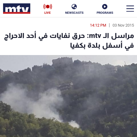
LIVE
NEWSCASTS
PROGRAMS
14:12 PM
03 Nov 2015
en
مراسل الـ mtv: حرق نفايات في أحد الاحراج
الأخبار
في أسفل بلدة بكفيا
سياسة
ناس
إقتصاد
فن
منوعات
رياضة
كأس العالم
البرامج
جدول البرامج