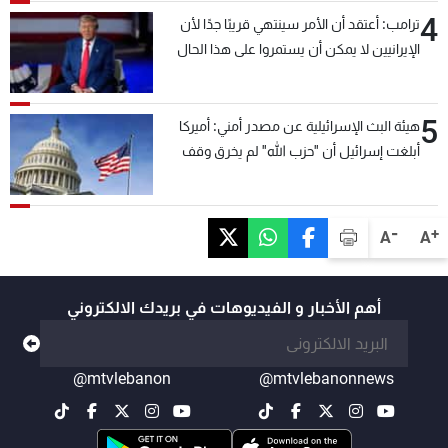
4
ترامب: أعتقد أن الأمر سينتهي قريبًا جدًا لأن
الإيرانيين لا يمكن أن يستمروا على هذا الحال
5
هيئة البث الإسرائيلية عن مصدر أمني: أميركا
أبلغت إسرائيل أن "حزب الله" لم يخرق وقف
إطلاق النار أمس في مجدل زون وطلبت منها
عدم التصعيد خشية أن يؤثر ذلك على مفاوضات
روما
-
+
A
A
أهم الأخبار و الفيديوهات في بريدك الالكتروني
@mtvlebanon
@mtvlebanonnews