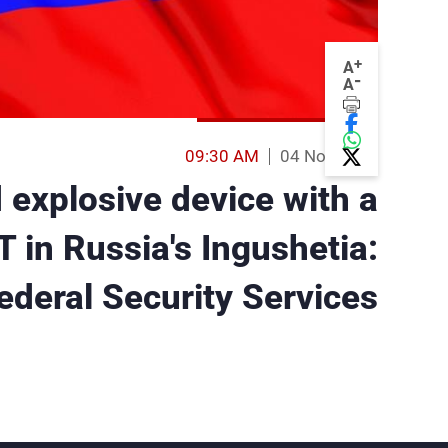
+
A
-
A
09:30 AM
04 Nov 2015
 explosive device with a
T in Russia's Ingushetia:
ederal Security Services