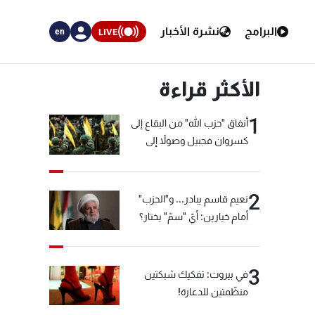
البرامج
نشرة الأخبار
LIVE
en
الأكثر قراءة
1
أنفاق "حزب الله" من البقاع إلى
كسروان فجبيل وصولاً إلى
المختارة... التفاصيل في نشرة
الأخبار بعد قليل
2
نعيم قاسم يبادر... و"الحزب"
أمام خيارين: أيّ "سمّ" يختار؟
3
في بيروت: تفكيك شبكتين
منظّمتين للدعارة!