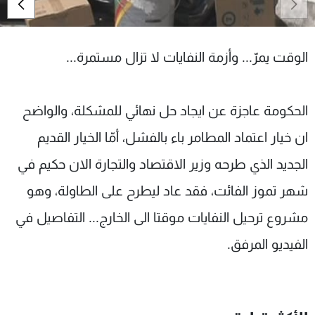
شاهد البرامج
الترددات
الوقت يمرّ... وأزمة النفايات لا تزال مستمرة...
عن MTV
وظائف
الإنـتـاج
تواصل معنا
الحكومة عاجزة عن ايجاد حل نهائي للمشكلة، والواضح
لاعلاناتكم
شروط الإسـتخدام
سياسة الخصوصية
ان خيار اعتماد المطامر باء بالفشل، أمّا الخيار القديم
الجديد الذي طرحه وزير الاقتصاد والتجارة الان حكيم في
شهر تموز الفائت، فقد عاد ليطرح على الطاولة، وهو
مشروع ترحيل النفايات موقتا الى الخارج... التفاصيل في
الفيديو المرفق.