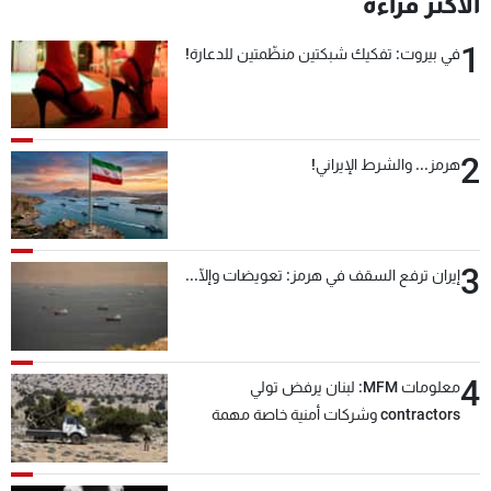
الأكثر قراءة
1
في بيروت: تفكيك شبكتين منظّمتين للدعارة!
2
هرمز... والشرط الإيراني!
3
إيران ترفع السقف في هرمز: تعويضات وإلّا...
4
معلومات MFM: لبنان يرفض تولي
contractors وشركات أمنية خاصة مهمة
التحقق من نزع سلاح "حزب الله"