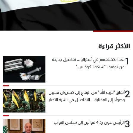
شاهد البرامج
الترددات
عن MTV
وظائف
الإنـتـاج
تواصل معنا
الأكثر قراءة
لاعلاناتكم
شروط الإسـتخدام
سياسة الخصوصية
1
بعد انكشافهم في أستراليا... تفاصيل جديدة
عن توقيف "شبكة الكوكايين"
2
أنفاق "حزب الله" من البقاع إلى كسروان فجبيل
وصولاً إلى المختارة... التفاصيل في نشرة الأخبار
بعد قليل
3
الرئيس عون ردّ 4 قوانين إلى مجلس النواب