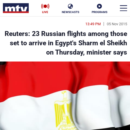
LIVE
NEWSCASTS
PROGRAMS
13:49 PM
05 Nov 2015
en
Reuters: 23 Russian flights among those
الأخبار
set to arrive in Egypt's Sharm el Sheikh
on Thursday, minister says
سياسة
ناس
إقتصاد
فن
منوعات
رياضة
كأس العالم
البرامج
جدول البرامج