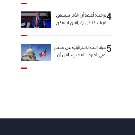
4
ترامب: أعتقد أن الأمر سينتهي
قريبًا جدًا لأن الإيرانيين لا يمكن
أن يستمروا على هذا الحال
5
هيئة البث الإسرائيلية عن مصدر
أمني: أميركا أبلغت إسرائيل أن
"حزب الله" لم يخرق وقف إطلاق
النار أمس في مجدل زون
وطلبت منها عدم التصعيد
خشية أن يؤثر ذلك على
مفاوضات روما