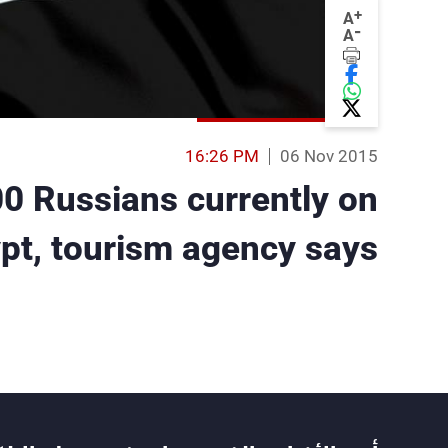
+
A
-
A
16:26 PM
06 Nov 2015
0 Russians currently on
ypt, tourism agency says