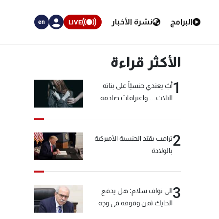
البرامج
نشرة الأخبار
LIVE
en
الأكثر قراءة
1
أبٌ يعتدي جنسيّاً على بناته
الثلاث… واعترافاتٌ صادمة
2
ترامب يقيّد الجنسية الأميركية
بالولادة
3
الى نواف سلام: هل يدفع
الحايك ثمن وقوفه في وجه
خيّاط؟