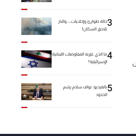
3
حالة طوارئ وإخلاءات... والنار
تلاحق السكان!
4
ما الذي غيّرته المفاوضات اللبنانية
الإسرائيلية؟
ن
5
بالفيديو: نواف سلام رسّم
الحدود