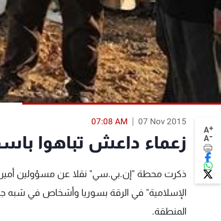
07:08 AM
07 Nov 2015
+
A
-
زعماء داعش تباهوا باسق
A
ذكرت محطة "إن.بي.سي" نقلا عن مسؤولين أميركيي
الإسلامية" في الرقة بسوريا وأشخاص في شبه جز
المنطقة.