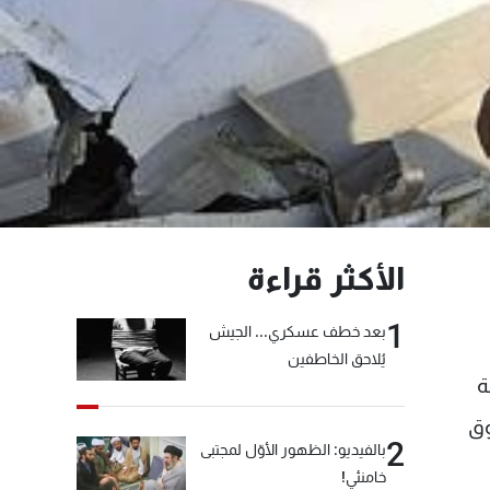
الأكثر قراءة
1
بعد خطف عسكري... الجيش
يُلاحق الخاطفين
ة
وق
2
بالفيديو: الظهور الأوّل لمجتبى
خامنئي!