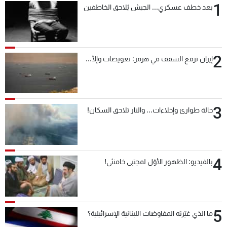
1
بعد خطف عسكري... الجيش يُلاحق الخاطفين
2
إيران ترفع السقف في هرمز: تعويضات وإلّا...
3
حالة طوارئ وإخلاءات... والنار تلاحق السكان!
4
بالفيديو: الظهور الأوّل لمجتبى خامنئي!
5
ما الذي غيّرته المفاوضات اللبنانية الإسرائيلية؟