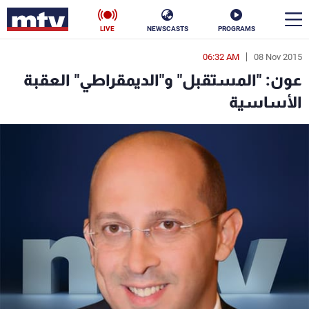
LIVE
NEWSCASTS
PROGRAMS
06:32 AM
08 Nov 2015
en
عون: "المستقبل" و"الديمقراطي" العقبة
الأخبار
الأساسية
سياسة
ناس
إقتصاد
فن
منوعات
رياضة
كأس العالم
البرامج
جدول البرامج