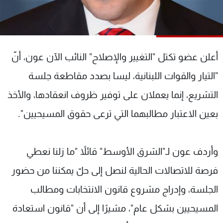
شاهد البرامج
الترددات
أعلن عضو تكتل "التغيير والإصلاح" النائب الآن عون، أنّ
عن MTV
وظائف
الإنـتـاج
تواصل معنا
"التيار والقوات اللبنانية، ليسا بصدد مقاطعة جلسة
لاعلاناتكم
شروط الإسـتخدام
سياسة الخصوصية
التشريع، إنما يعملان على توفير ظروف انعقادها، والأخذ
بعين الاعتبار مطالبهما التي ترعى حقوق المسيحيين".
وأردف عون لـ"الشرق الأوسط" قائلاً "ما زلنا نعطي
فرصة للاتصالات الحالية لنصل إلى حلّ يمكننا من حضور
الجلسة، وإدراج مشروع قانون الانتخابات ومطالب
المسيحيين بشكل عام"، مشيرًا إلى أن "قانون استعادة