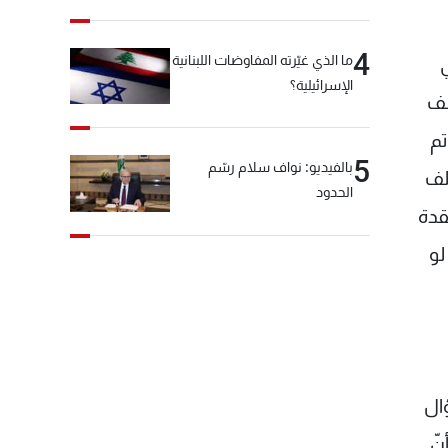
4
ما الذي غيّرته المفاوضات اللبنانية
الإسرائيلية؟
لف
تم
5
بالفيديو: نواف سلام رسّم
لف
الحدود
قدة
لو
ؤال
نّ