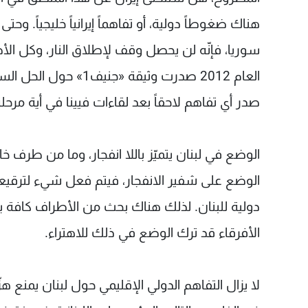
هناك ضغوطاً دولية، أو تفاهماً إيرانياً خليجياً. وح
سوريا، فإنّه لن يحصل وقف لإطلاق النار، وكل ا
العام 2012 صدرت وثيقة
صدر أي تفاهم لاحقاً بعد لقاءات فيينا في أية مرحل
الوضع في لبنان يتميّز باللا انفجار، وما من طرف خا
الوضع على شفير الانفجار، فيتم فعل شيء لترقيعه،
دولية للبنان. لذلك هناك بحث من الأطراف كافة 
الأفرقاء قد ترك الوضع في ذلك للاهتراء.
لا يزال التفاهم الدولي الإقليمي حول لبنان يمنع هز