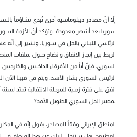
إلاّ أنّ مصادر ديبلوماسية أخرى تُبدي تشاؤماً با
سوريا بعد أشهر معدودة. وتؤكد أنّ الأزمة السور
الرئاسي اللبناني بالحل في سوريا. وتشير إلى أنّه ع
الربط بين إنجاز الاتفاق واتضاح حلول لملفات المنطق
السوري، فإنّ أياً من الأفرقاء الداخليين والخارجي
الرئيس السوري بشار الأسد. ويتم في فيينا الآن ال
اتفق على فترة زمنية للمرحلة الانتقالية تمتد لسن
بمصير الحل السوري الطويل الأمد؟
المنطق الإيراني وفقاً للمصادر، يقول إنّه في المكا
المطروح، هل ستتخلى إيران عن هذا المنطق في التعا