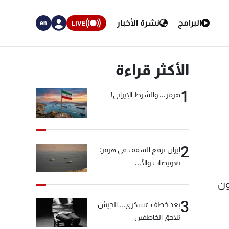
البرامج
نشرة الأخبار
LIVE
en
الأكثر قراءة
1
هرمز... والشرط الإيراني!
2
إيران ترفع السقف في هرمز:
تعويضات وإلّا...
ون
3
بعد خطف عسكري... الجيش
يُلاحق الخاطفين