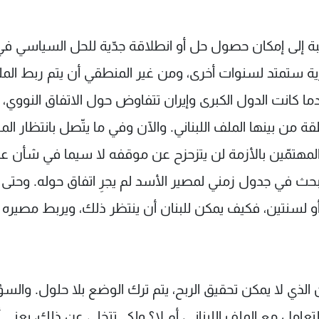
لنسبة إلى إمكان حصول حل أو انطلاقة جدّية للحل السياسي في
ية ستمتد لسنوات أخرى، ومن غير المنطقي أن يتم ربط الم
ندما كانت الدول الكبرى وإيران تتفاوض حول الاتفاق النووي، 
ة من بينها الملف اللبناني. والآن وفي ما يتّصل بانتظار الم
ين المهتمّين بالأزمة لن يتزحزح عن موقفه لا سيما في شأن ع
بحث في جدول زمني لمصير الأسد لم يجرِ اتفاق حوله. وحتى 
ة أو لسنتين، فكيف يمكن للبنان أن ينتظر ذلك، ويربط مصيره
ن الذي لا يمكن تحقيق الربح، يتم ترك الوضع بلا حلول. والس
مل مع الملف اللبناني، أم لا؟ ولكي تتخلى عن ذلك، يعني أ