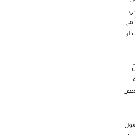
في
 في
ّه لو
ّ
 بعض
شغول