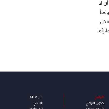
أن لا
فقاً
بشكل
إنّما
البرامج
عن MTV
جدول البرامج
الإنـتـاج
شاهد البرامج
لاعلاناتكم