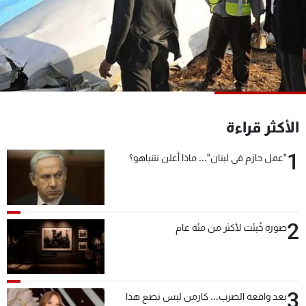
شاهد البرامج
الترددات
عن MTV
وظائف
الإنـتـاج
تواصل معنا
لاعلاناتكم
شروط الإسـتخدام
سياسة الخصوصية
الأكثر قراءة
1
"عمل حازم في لبنان"... ماذا أعلن نتنياهو؟
2
صورة خُبئت لأكثر من مئة عام
3
بعد واقعة الضرب... كارمن لبس تضع هذا