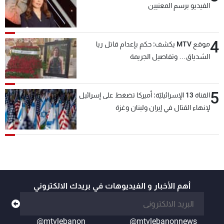
الفيديو برسم المعنيين
4
موقع MTV يكشف: حكم بإعدام قاتل ريا
الشدياق… وتفاصيل الجريمة
5
القناة 13 الإسرائيليّة: أميركا تضغط على إسرائيل
لإنهاء القتال في إيران ولبنان وغزة
أهم الأخبار و الفيديوهات في بريدك الالكتروني
@mtvlebanon
@mtvlebanonnews