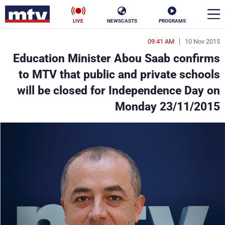
LIVE
NEWSCASTS
PROGRAMS
09:41 AM
10 Nov 2015
en
Education Minister Abou Saab confirms
الأخبار
to MTV that public and private schools
will be closed for Independence Day on
سياسة
ناس
Monday 23/11/2015
إقتصاد
فن
منوعات
رياضة
كأس العالم
البرامج
جدول البرامج