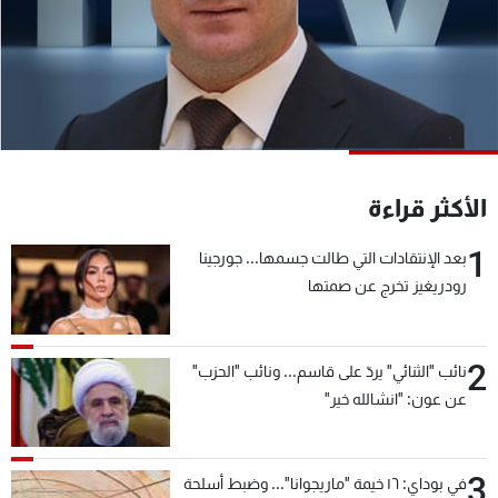
شاهد البرامج
الترددات
عن MTV
وظائف
الإنـتـاج
تواصل معنا
لاعلاناتكم
شروط الإسـتخدام
سياسة الخصوصية
الأكثر قراءة
1
بعد الإنتقادات التي طالت جسمها... جورجينا
رودريغيز تخرج عن صمتها
2
نائب "الثنائي" يردّ على قاسم... ونائب "الحزب"
عن عون: "انشالله خير"
3
في بوداي: ١٦ خيمة "ماريجوانا"... وضبط أسلحة