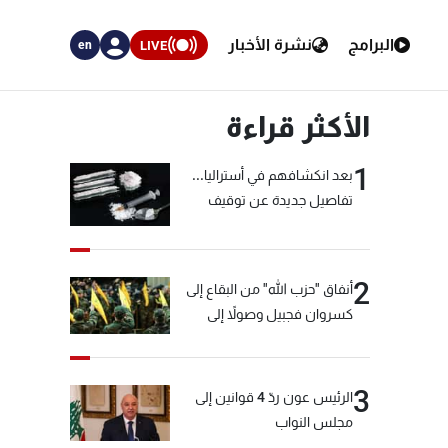
البرامج
نشرة الأخبار
LIVE
en
الأكثر قراءة
1
بعد انكشافهم في أستراليا...
تفاصيل جديدة عن توقيف
"شبكة الكوكايين"
2
أنفاق "حزب الله" من البقاع إلى
كسروان فجبيل وصولاً إلى
المختارة... التفاصيل في نشرة
الأخبار بعد قليل
3
الرئيس عون ردّ 4 قوانين إلى
مجلس النواب