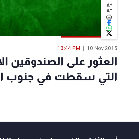
+
A
-
A
13:44 PM
10 Nov 2015
العثور على الصندوقين ا
التي سقطت في جنوب ا