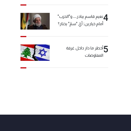
4
نعيم قاسم يبادر... و"الحزب"
أمام خيارين: أيّ "سمّ" يختار؟
5
أخطر ما دار داخل غرفة
المفاوضات