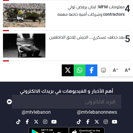
4
معلومات MFM: لبنان يرفض تولي
contractors وشركات أمنية خاصة مهمة
التحقق من نزع سلاح "حزب الله"
5
بعد خطف عسكري... الجيش يُلاحق الخاطفين
-
+
A
A
أهم الأخبار و الفيديوهات في بريدك الالكتروني
@mtvlebanon
@mtvlebanonnews