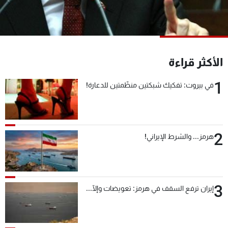
شاهد البرامج
الترددات
عن MTV
وظائف
الأكثر قراءة
الإنـتـاج
تواصل معنا
لاعلاناتكم
شروط الإسـتخدام
1
في بيروت: تفكيك شبكتين منظّمتين للدعارة!
سياسة الخصوصية
2
هرمز... والشرط الإيراني!
3
إيران ترفع السقف في هرمز: تعويضات وإلّا...