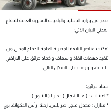
شاهد البرامج
الترددات
صدر عن وزارة الداخلية والبلديات المديرية العامة للدفاع
عن MTV
وظائف
المدني البيان الاتي:
الإنـتـاج
تواصل معنا
لاعلاناتكم
شروط الإسـتخدام
سياسة الخصوصية
تمكنت عناصر التابعة للمديرية العامة للدفاع المدني من
تنفيذ مهمات انقاذ واسعاف واخماد حرائق على الاراضي
اللبنانية، وتوزعت على الشكل التالي:
اخماد حرائق:
* اعشاب : ( م. الشمال) : داريا ( البترون)
* منازل : مجدل عنجر، طرابلس، زحلة، رأس الدكوانة، برج