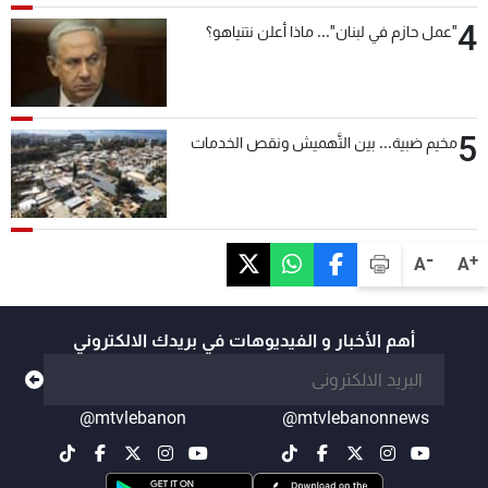
4
"عمل حازم في لبنان"... ماذا أعلن نتنياهو؟
5
مخيم ضبية... بين التَّهميش ونقص الخدمات
-
+
A
A
أهم الأخبار و الفيديوهات في بريدك الالكتروني
@mtvlebanon
@mtvlebanonnews