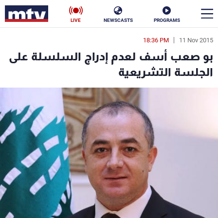
LIVE
NEWSCASTS
PROGRAMS
18:36 PM
11 Nov 2015
en
بو صعب أسف لعدم إدراج السلسلة على
الأخبار
الجلسة التشريعية
سياسة
ناس
إقتصاد
فن
منوعات
رياضة
كأس العالم
البرامج
جدول البرامج