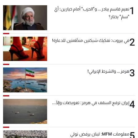
1
نعيم قاسم يبادر... و"الحزب" أمام خيارين: أيّ
"سمّ" يختار؟
2
في بيروت: تفكيك شبكتين منظّمتين للدعارة!
3
هرمز... والشرط الإيراني!
4
إيران ترفع السقف في هرمز: تعويضات وإلّا...
5
معلومات MFM: لبنان يرفض تولي