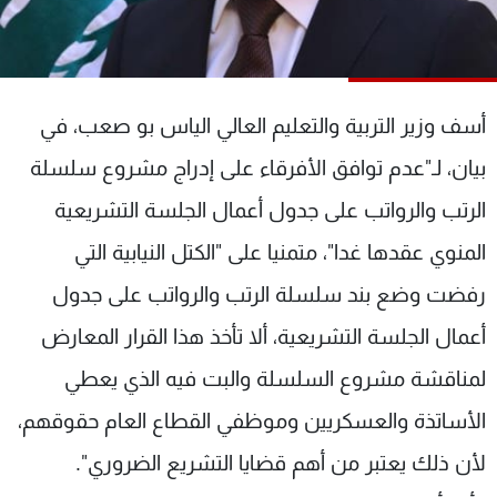
شاهد البرامج
الترددات
أسف وزير التربية والتعليم العالي الياس بو صعب، في
عن MTV
وظائف
الإنـتـاج
تواصل معنا
بيان، لـ"عدم توافق الأفرقاء على إدراج مشروع سلسلة
لاعلاناتكم
شروط الإسـتخدام
سياسة الخصوصية
الرتب والرواتب على جدول أعمال الجلسة التشريعية
المنوي عقدها غدا"، متمنيا على "الكتل النيابية التي
رفضت وضع بند سلسلة الرتب والرواتب على جدول
أعمال الجلسة التشريعية، ألا تأخذ هذا القرار المعارض
لمناقشة مشروع السلسلة والبت فيه الذي يعطي
الأساتذة والعسكريين وموظفي القطاع العام حقوقهم،
لأن ذلك يعتبر من أهم قضايا التشريع الضروري".