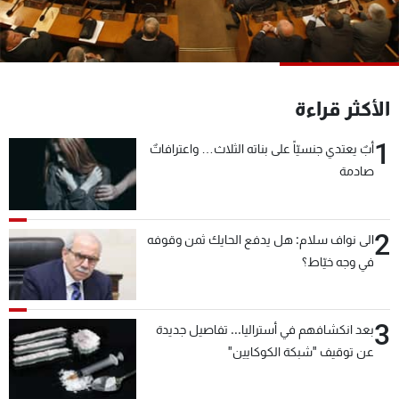
شاهد البرامج
الترددات
عن MTV
وظائف
الأكثر قراءة
الإنـتـاج
تواصل معنا
لاعلاناتكم
شروط الإسـتخدام
1
أبٌ يعتدي جنسيّاً على بناته الثلاث… واعترافاتٌ
سياسة الخصوصية
صادمة
2
الى نواف سلام: هل يدفع الحايك ثمن وقوفه
في وجه خيّاط؟
3
بعد انكشافهم في أستراليا... تفاصيل جديدة
عن توقيف "شبكة الكوكايين"