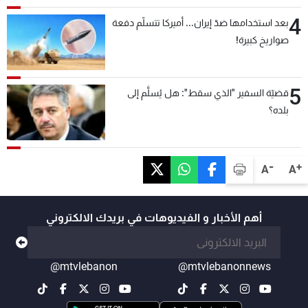
4
بعد استخدامها ضدّ إيران... أميركا تتسلّم دفعة
صواريخ كبيرة!
5
قضيّة السفير "الذي سقط": هل يُسلَّم إلى
بلده؟
-
+
A
A
أهم الأخبار و الفيديوهات في بريدك الالكتروني
@mtvlebanon
@mtvlebanonnews