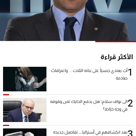
شاهد البرامج
الترددات
عن MTV
وظائف
الإنـتـاج
تواصل معنا
لاعلاناتكم
شروط الإسـتخدام
سياسة الخصوصية
الأكثر قراءة
1
أبٌ يعتدي جنسيّاً على بناته الثلاث… واعترافاتٌ
صادمة
2
الى نواف سلام: هل يدفع الحايك ثمن وقوفه
في وجه خيّاط؟
3
بعد انكشافهم في أستراليا... تفاصيل جديدة