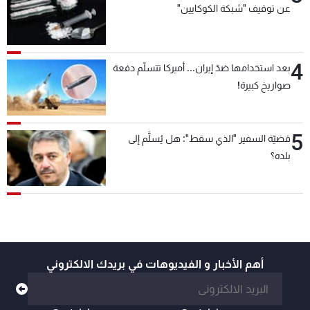
عن توقيف "شبكة الكوكايين"
4
بعد استخدامها ضدّ إيران... أميركا تتسلّم دفعة
صواريخ كبيرة!
5
قضيّة السفير "الذي سقط": هل يُسلَّم إلى
بلده؟
أهم الأخبار و الفيديوهات في بريدك الالكتروني