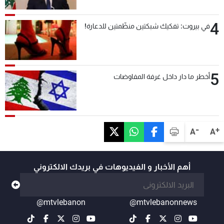
4
في بيروت: تفكيك شبكتين منظّمتين للدعارة!
5
أخطر ما دار داخل غرفة المفاوضات
-
+
A
A
أهم الأخبار و الفيديوهات في بريدك الالكتروني
@mtvlebanon
@mtvlebanonnews