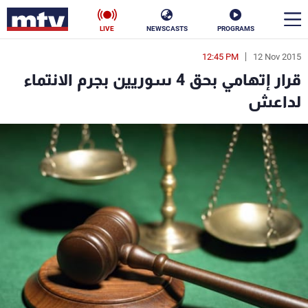
LIVE
NEWSCASTS
PROGRAMS
12:45 PM
12 Nov 2015
en
قرار إتهامي بحق 4 سوريين بجرم الانتماء
الأخبار
لداعش
سياسة
ناس
إقتصاد
فن
منوعات
رياضة
كأس العالم
البرامج
جدول البرامج