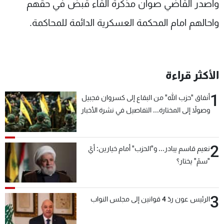
وأصدر القاضي صوان مذكرة القاء قبض في حقهم
واحالهم امام المحكمة العسكرية الدائمة للمحاكمة.
الأكثر قراءة
1
أنفاق "حزب الله" من البقاع إلى كسروان فجبيل
وصولاً إلى المختارة... التفاصيل في نشرة الأخبار
بعد قليل
2
نعيم قاسم يبادر... و"الحزب" أمام خيارين: أيّ
"سمّ" يختار؟
3
الرئيس عون ردّ 4 قوانين إلى مجلس النواب