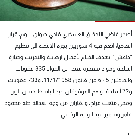
شاهد البرامج
الترددات
أصدر قاضي التحقيق العسكري فادي صوان اليوم، قرارا
عن MTV
وظائف
الإنـتـاج
تواصل معنا
اتهاميا، اتهم فيه 4 سوريين بجرم الانتماء الى تنظيم
لاعلاناتكم
شروط الإسـتخدام
سياسة الخصوصية
"داعش"، بهدف القيام بأعمال ارهابية والتخريب وحيازة
اسلحة ومواد متفجرة سندا الى المواد 335 عقوبات
والمادتين 5 - 6 من قانون 11/1/1958، و733 عقوبات
و72 أسلحة. وهم الموقوفان عبد الباسط حسن الزير
ومحي متعب فراج، والفاران من وجه العدالة طه محمود
عامر وسمير عبد الرحيم الرفاعي.