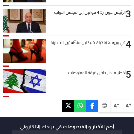
3
الرئيس عون ردّ 4 قوانين إلى مجلس النواب
4
في بيروت: تفكيك شبكتين منظّمتين للدعارة!
5
أخطر ما دار داخل غرفة المفاوضات
-
+
A
A
أهم الأخبار و الفيديوهات في بريدك الالكتروني