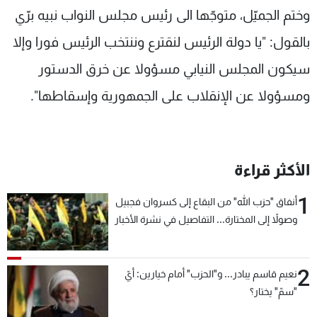
وختم الجميّل، متوجّها الى رئيس مجلس النواب نبيه برّي
بالقول: "يا دولة الرئيس لنقترع وننتخب الرئيس فورا وإلا
سيكون المجلس النيابي مسؤولا عن خرق الدستور
ومسؤولا عن الإنقلاب على الجمهورية وإسقاطها".
الأكثر قراءة
1
أنفاق "حزب الله" من البقاع إلى كسروان فجبيل
وصولاً إلى المختارة... التفاصيل في نشرة الأخبار
بعد قليل
2
نعيم قاسم يبادر... و"الحزب" أمام خيارين: أيّ
"سمّ" يختار؟