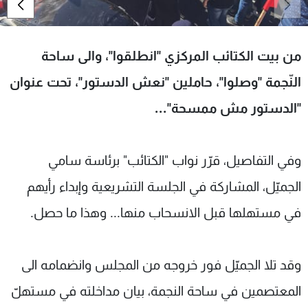
شاهد البرامج
الترددات
من بيت الكتائب المركزي "انطلقوا"، والى ساحة
عن MTV
وظائف
النّجمة "وصلوا"، حاملين "نعش الدستور"، تحت عنوان
الإنـتـاج
تواصل معنا
"الدستور مش ممسحة"...
لاعلاناتكم
شروط الإسـتخدام
سياسة الخصوصية
وفي التفاصيل، قرّر نواب "الكتائب" برئاسة سامي
الجميّل، المشاركة في الجلسة التشريعية وإبداء رأيهم
في مستهلها قبل الانسحاب منها... وهذا ما حصل.
وقد تلا الجميّل فور خروجه من المجلس وانضمامه الى
المعتصمين في ساحة النجمة، بيان مداخلته في مستهلّ