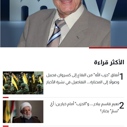
شاهد البرامج
الترددات
عن MTV
وظائف
الإنـتـاج
تواصل معنا
لاعلاناتكم
شروط الإسـتخدام
سياسة الخصوصية
الأكثر قراءة
1
أنفاق "حزب الله" من البقاع إلى كسروان فجبيل
وصولاً إلى المختارة... التفاصيل في نشرة الأخبار
بعد قليل
2
نعيم قاسم يبادر... و"الحزب" أمام خيارين: أيّ
"سمّ" يختار؟