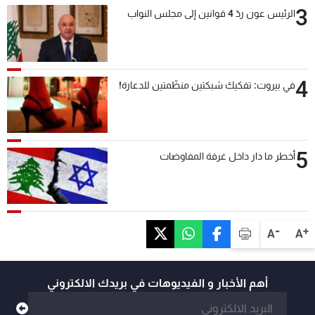
3
الرئيس عون ردّ 4 قوانين إلى مجلس النواب
4
في بيروت: تفكيك شبكتين منظّمتين للدعارة!
5
أخطر ما دار داخل غرفة المفاوضات
-
+
A
A
أهم الأخبار و الفيديوهات في بريدك الالكتروني