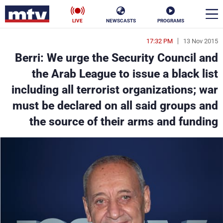
LIVE
NEWSCASTS
PROGRAMS
17:32 PM
13 Nov 2015
en
Berri: We urge the Security Council and
الأخبار
the Arab League to issue a black list
including all terrorist organizations; war
سياسة
ناس
must be declared on all said groups and
إقتصاد
فن
the source of their arms and funding
منوعات
رياضة
كأس العالم
البرامج
جدول البرامج