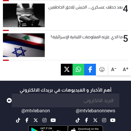
4
بعد خطف عسكري... الجيش يُلاحق الخاطفين
5
ما الذي غيّرته المفاوضات اللبنانية الإسرائيلية؟
-
+
A
A
أهم الأخبار و الفيديوهات في بريدك الالكتروني
@mtvlebanon
@mtvlebanonnews