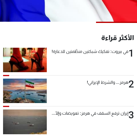
شاهد البرامج
الترددات
عن MTV
وظائف
الأكثر قراءة
الإنـتـاج
تواصل معنا
لاعلاناتكم
شروط الإسـتخدام
1
في بيروت: تفكيك شبكتين منظّمتين للدعارة!
سياسة الخصوصية
2
هرمز... والشرط الإيراني!
3
إيران ترفع السقف في هرمز: تعويضات وإلّا...