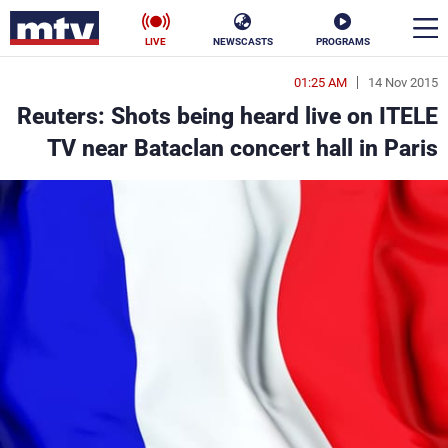
LIVE
NEWSCASTS
PROGRAMS
01:25 AM
14 Nov 2015
en
Reuters: Shots being heard live on ITELE
الأخبار
TV near Bataclan concert hall in Paris
سياسة
ناس
إقتصاد
فن
منوعات
رياضة
كأس العالم
البرامج
جدول البرامج