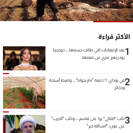
شاهد البرامج
الترددات
عن MTV
وظائف
الأكثر قراءة
الإنـتـاج
تواصل معنا
لاعلاناتكم
شروط الإسـتخدام
1
بعد الإنتقادات التي طالت جسمها... جورجينا
سياسة الخصوصية
رودريغيز تخرج عن صمتها
2
في بوداي: ١٦ خيمة "ماريجوانا"... وضبط أسلحة
وذخائر
3
نائب "الثنائي" يردّ على قاسم... ونائب "الحزب"
عن عون: "انشالله خير"