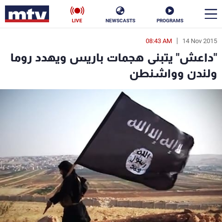
LIVE
NEWSCASTS
PROGRAMS
08:43 AM
14 Nov 2015
en
"داعش" يتبنى هجمات باريس ويهدد روما
الأخبار
ولندن وواشنطن
سياسة
ناس
إقتصاد
فن
منوعات
رياضة
كأس العالم
البرامج
جدول البرامج