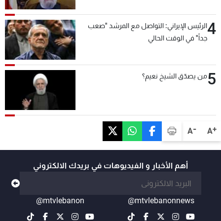
4
الرئيس الإيراني: التواصل مع المرشد "صعب
جداً" في الوقت الحالي
5
من يصدّق الشيخ نعيم؟
-
+
A
A
أهم الأخبار و الفيديوهات في بريدك الالكتروني
@mtvlebanon
@mtvlebanonnews