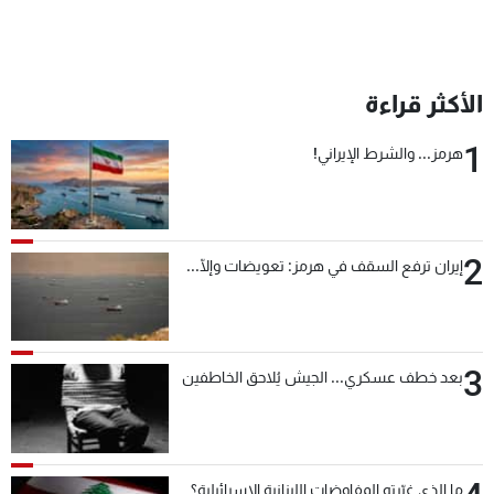
الأكثر قراءة
1
هرمز... والشرط الإيراني!
2
إيران ترفع السقف في هرمز: تعويضات وإلّا...
3
بعد خطف عسكري... الجيش يُلاحق الخاطفين
ما الذي غيّرته المفاوضات اللبنانية الإسرائيلية؟