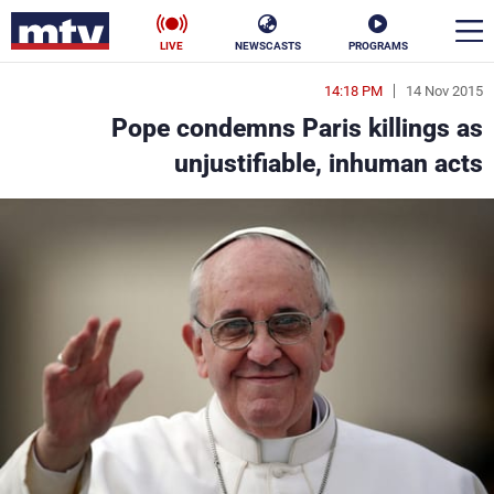
LIVE
NEWSCASTS
PROGRAMS
14:18 PM
14 Nov 2015
en
Pope condemns Paris killings as
الأخبار
unjustifiable, inhuman acts
سياسة
ناس
إقتصاد
فن
منوعات
رياضة
كأس العالم
البرامج
جدول البرامج