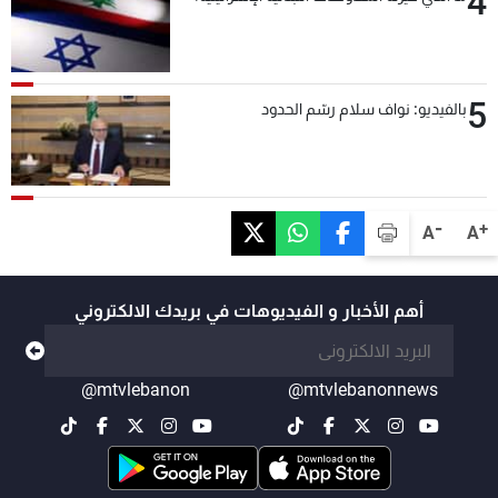
4
5
بالفيديو: نواف سلام رسّم الحدود
-
+
A
A
أهم الأخبار و الفيديوهات في بريدك الالكتروني
@mtvlebanon
@mtvlebanonnews