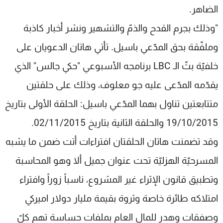
الضاهر.
"وذلك بجرم القدح والذمّ والتشهير ونشر أخبار كاذبة
وملفّقة بحق المدّعي باسيل. تأتي هاتان الدعويان على
خلفيّة بثّ الـ LBC برنامجه الأسبوعي "حكي جالس" الذي
يقدّمه المدّعى عليه جو معلوف، وذلك على حلقتين
متتابعتين تناول بهما المدّعي باسيل: الحلقة الأولى بتاريخ
19/10/2015 والحلقة الثانية بتاريخ 02/11/2015.
وقد تضمنت هاتان الحلقتان افتراءات أتت ضمن ما يشبه
المسرحيّة الهزليّة تحت عنوان جميل ألا وهو المحاسبة
وتطبيق قانون الإثراء غير المشروع، ناسباً زوراً وافتراء
امتلاكه طائرة خاصة وثروة بقيمة مليار دولار اميركي
وصفقات وهدر للمال العام بملفات حساسة تهم كلّ