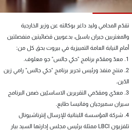
شاهد البرامج
الترددات
تقدّم المحامي وليد داغر بوكالته عن وزير الخارجية
عن MTV
وظائف
والمغتربين جبران باسيل، بدعويين قضائيتين منفصلتين
الإنـتـاج
تواصل معنا
لاعلاناتكم
شروط الإسـتخدام
أمام النيابة العامة التمييزية في بيروت بحق كل من:
سياسة الخصوصية
1. معدّ ومقدّم برنامج "حكي جالس" جو معلوف.
2. منتج منفذ ورئيس تحرير برنامج "حكي جالس" رامي زين
الدّين.
3. معدّي ومقدّمي التقريرين الاساسيّين ضمن البرنامج
سيران سميرجيان وفانيسا طايع.
4. شركة المؤسسة اللبنانية للإرسال إنترناشيونال
تلفزيون LBCI ممثلة برئيس مجلس إدارتها السيد بيار