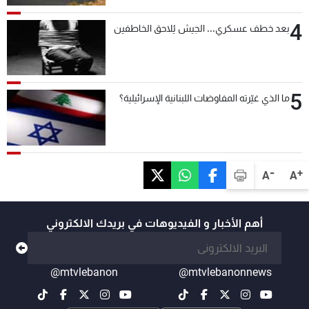
4
بعد خطف عسكري... الجيش يُلاحق الخاطفين
5
ما الذي غيّرته المفاوضات اللبنانية الإسرائيلية؟
-
+
A
A
أهم الأخبار و الفيديوهات في بريدك الالكتروني
@mtvlebanon
@mtvlebanonnews