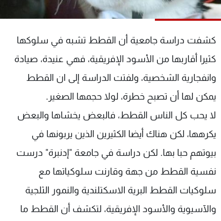
شاهد البرامج
الترددات
كشفت دراسة جامعية أن القطط تشبه في سلوكها
عن MTV
وظائف
كثيرا أقاربها من الأسود الإفريقية، فهي عنيدة، صيادة
الإنـتـاج
تواصل معنا
وانفجارية الشخصية، ولفتت الدراسة إلى ان القطط
لاعلاناتكم
شروط الإسـتخدام
سياسة الخصوصية
يمكن لها أن تصبح خطرة، لولا حجمها الصغير.
لا يحب كل الناس القطط، فالبعض يخشاها والبعض
يكرهها، لكن هناك أيضا الكثيرين الذين يربونها في
بيوتهم حبا بها. لكن دراسة في جامعة "إدنبرة" درست
نفسية القطط من جهة وقارنت سلوكياتها مع
سلوكيات القطط البرية الاسكتلندية والنمور الثلجية
والآسيوية والأسود الإفريقية، لتكشف أن القطط ما