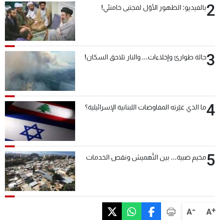
2
بالفيديو: الظهور الأوّل لمجتبى خامنئي!
3
حالة طوارئ وإخلاءات... والنار تلاحق السكان!
4
ما الذي غيّرته المفاوضات اللبنانية الإسرائيلية؟
5
مخيم ضبية... بين التَّهميش ونقص الخدمات
-
+
A
A