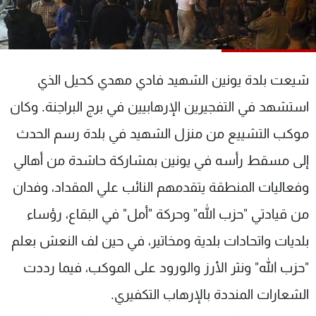
شاهد البرامج
الترددات
شيعت بلدة يونين الشهيد فادي مهدي كحيل الذي
عن MTV
وظائف
الإنـتـاج
تواصل معنا
استشهد في التفجيرين الإرهابيين في برج البراجنة. وكان
لاعلاناتكم
شروط الإسـتخدام
سياسة الخصوصية
موكب التشييع من منزل الشهيد في بلدة رسم الحدث
إلى مسقط رأسه في يونين بمشاركة حاشدة من أهالي
وفعاليات المنطقة يتقدمهم النائب علي المقداد، وفدان
من قيادتي "حزب الله" وحركة "أمل" في البقاع، رؤساء
بلديات واتحادات بلدية ومخاتير، في حين لف النعش بعلم
"حزب الله" ونثر الأرز والورود على الموكب، فيما رددت
الشعارات المنددة بالإرهاب التكفيري.