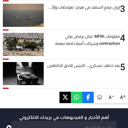
3
إيران ترفع السقف في هرمز: تعويضات وإلّا...
4
معلومات MFM: لبنان يرفض تولي
contractors وشركات أمنية خاصة مهمة
التحقق من نزع سلاح "حزب الله"
5
بعد خطف عسكري... الجيش يُلاحق الخاطفين
-
+
A
A
أهم الأخبار و الفيديوهات في بريدك الالكتروني