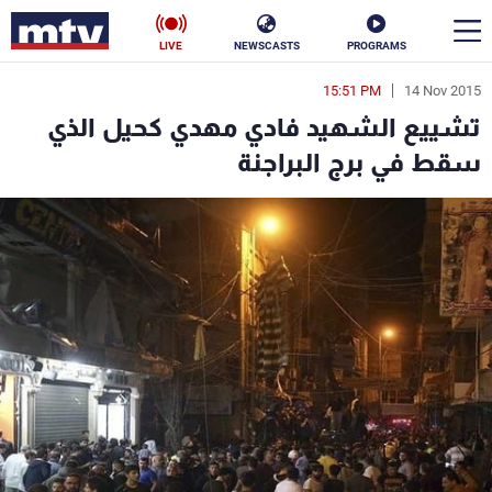
LIVE
NEWSCASTS
PROGRAMS
15:51 PM
14 Nov 2015
en
تشييع الشهيد فادي مهدي كحيل الذي
الأخبار
سقط في برج البراجنة
سياسة
ناس
إقتصاد
فن
منوعات
رياضة
كأس العالم
البرامج
جدول البرامج