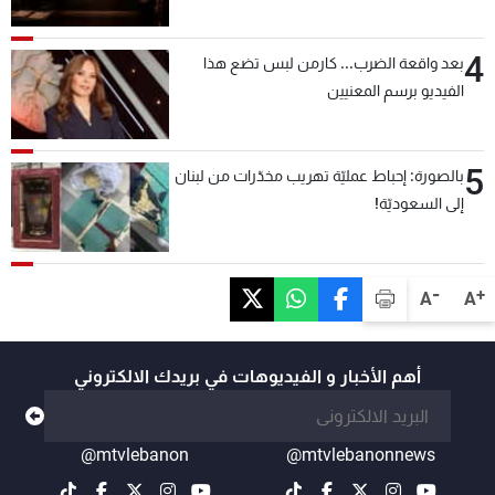
4
بعد واقعة الضرب... كارمن لبس تضع هذا
الفيديو برسم المعنيين
5
بالصورة: إحباط عمليّة تهريب مخدّرات من لبنان
إلى السعوديّة!
-
+
A
A
أهم الأخبار و الفيديوهات في بريدك الالكتروني
@mtvlebanon
@mtvlebanonnews