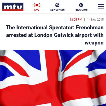
LIVE
NEWSCASTS
PROGRAMS
18:05 PM
14 Nov 2015
en
The International Spectator: Frenchman
الأخبار
arrested at London Gatwick airport with
weapon
سياسة
ناس
إقتصاد
فن
منوعات
رياضة
كأس العالم
البرامج
جدول البرامج