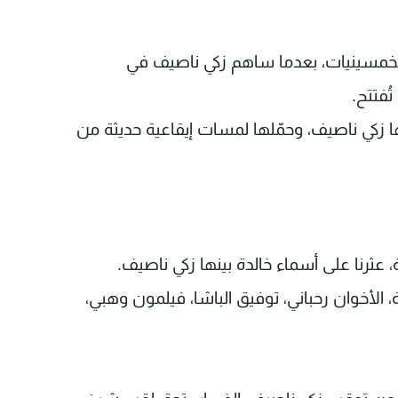
الخمسينيات، بعدما ساهم زكي ناصيف في
ُفتتح.
نها زكي ناصيف، وحمّلها لمسات إيقاعية حديثة من
ة، عثرنا على أسماء خالدة بينها زكي ناصيف.
، الأخوان رحباني، توفيق الباشا، فيلمون وهبي،