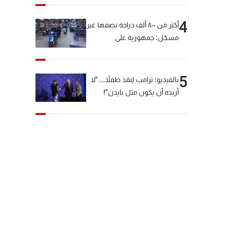
4
أكثر من ٨٠٠ ألف دراجة نصفها غير
مسجّل: جمهورية على
"دولابَين"!
5
بالفيديو: ترامب يُنقذ طفلاً... "لا
أريده أن يكون مثل بايدن"!