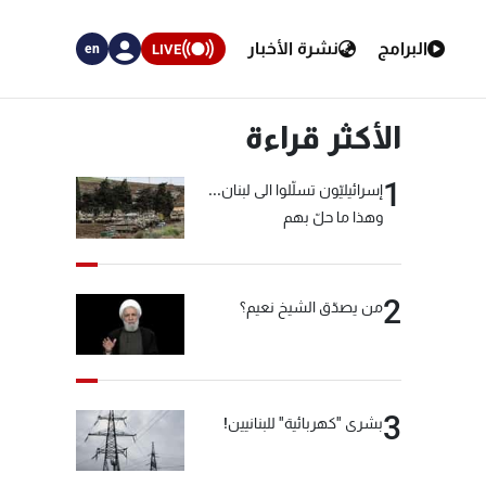
البرامج
نشرة الأخبار
LIVE
en
الأكثر قراءة
1
إسرائيليّون تسلّلوا الى لبنان...
وهذا ما حلّ بهم
2
من يصدّق الشيخ نعيم؟
3
بشرى "كهربائية" للبنانيين!