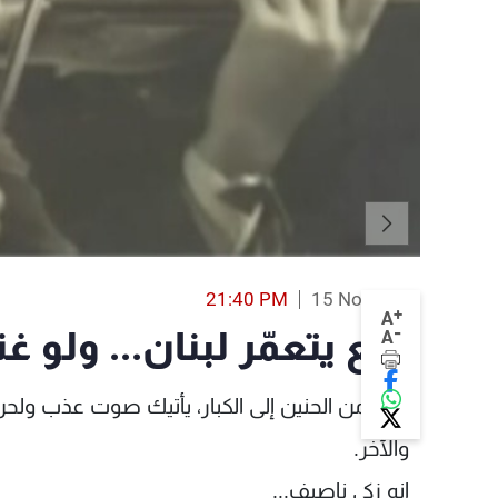
21:40 PM
15 Nov 2015
+
A
-
راجع يتعمّر لبنان... ولو غنا
A
من زمن الحنين إلى الكبار، يأتيك صوت عذب ولحن
والآخر.
إنه زكي ناصيف...