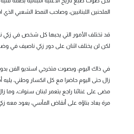
لكل صوت طبع تاريخ الأغنية اللبنانية بصمة فن
الملحنين اللبنانيين، وصاحب النمط الشعبي الذي
قد تختلف الأمور التي يحبها كل شخص في زكي ناصيف
لكن لن يختلف اثنان على دور زكي ناصيف في وضع ا
زال حتى اليوم حاضرا مع كل انكسار وطني، يليه أ
مضى على غنائنا راجع يتعمر لبنان سنوات، وما ز
مرة يعاد بناؤه على أنقاض المآسي، يعود معه زكي