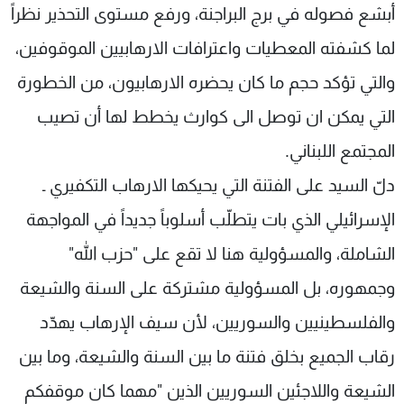
أبشع فصوله في برج البراجنة، ورفع مستوى التحذير نظراً
شاهد البرامج
الترددات
لما كشفته المعطيات واعترافات الارهابيين الموقوفين،
والتي تؤكد حجم ما كان يحضره الارهابيون، من الخطورة
عن MTV
وظائف
التي يمكن ان توصل الى كوارث يخطط لها أن تصيب
الإنـتـاج
تواصل معنا
لاعلاناتكم
شروط الإسـتخدام
المجتمع اللبناني.
سياسة الخصوصية
دلّ السيد على الفتنة التي يحيكها الارهاب التكفيري ـ
الإسرائيلي الذي بات يتطلّب أسلوباً جديداً في المواجهة
الشاملة، والمسؤولية هنا لا تقع على "حزب الله"
وجمهوره، بل المسؤولية مشتركة على السنة والشيعة
والفلسطينيين والسوريين، لأن سيف الإرهاب يهدّد
رقاب الجميع بخلق فتنة ما بين السنة والشيعة، وما بين
الشيعة واللاجئين السوريين الذين "مهما كان موقفكم