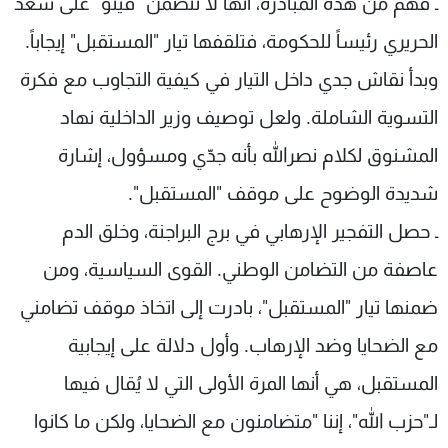
ـ فُهم من هذه المبادرة، أنها لا تتضمّن "فيتو" على سعد
الحريري رئيساً للحكومة، فتلقفها تيار "المستقبل" إيجاباً.
وبدأ نقاش جدي داخل التيار في كيفية التجاوب مع فكرة
التسوية الشاملة. ولعل توصيف وزير الداخلية نهاد
المشنوق لكلام نصرالله بأنه جدّي ومسؤول، إشارة
شديدة الوضوح على موقف "المستقبل".
ـ حصل التفجير الإرهابي في برج البراجنة، وخلق الدم
عاصفة من التضامن الوطني. القوى السياسية، ومن
ضمنها تيار "المستقبل"، بادرت إلى اتخاذ موقف تضامني
مع الضحايا وضد الإرهاب. وأول دلالة على إيجابية
المستقبل، هي أنها المرة الأولى التي لا يُقال فيها
لـ"حزب الله"، إننا "متضامنون مع الضحايا، ولكن ما كانوا