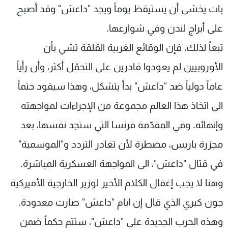
بات يخشى أن يستيقظ يوماً ويجد "داعش" وقد أصبح
على أبراج لندن وفي شوارعها.
تبعاً لذلك، فإن الوقائع الغربية القلقة تشي بأن
الأوروبيين لم يعودوا قادرين على التحمّل أكثر، وأن رأياً
عاماً دولياً ضد "داعش" بدأ يتشكل، وهذا سيقود حتماً
الى اتخاذ هذا العالم مجموعة من الإجراءات لمواجهته
وإنهائه. وفي المقدّمة فرنسا التي ستجد نفسها، بعد
مجزرة باريس، مضطرة لأن تغادر التردد و"الموسمية"
في قتال "داعش"، الى المواجهة العسكرية المباشرة.
وهنا لا يجب إغفال الكلام الأخير لوزير الخارجية الأميركية
جون كيري الذي قال إن ايام "داعش" صارت معدودة.
وهذه الحرب الجديدة على "داعش"، ستتم حكماً ضمن