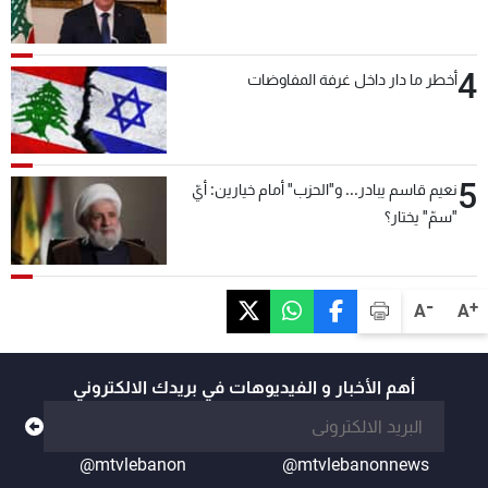
4
أخطر ما دار داخل غرفة المفاوضات
5
نعيم قاسم يبادر... و"الحزب" أمام خيارين: أيّ
"سمّ" يختار؟
-
+
A
A
أهم الأخبار و الفيديوهات في بريدك الالكتروني
@mtvlebanon
@mtvlebanonnews