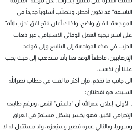
تمتلك القدرة على تحقيق إنجازات. لكن مرحلة "الأحزمة
الناسفة" قد تكون أخطر، وتتطلّب أسلوباً جديداً في
المواجهة. القلق واضح، ولذلك أعلن فتح افق "حزب الله"
على استراتيجية العمل الوقائي الاستباقي، عبر ذهاب
الحزب في هذه المواجهة إلى الينابيع وإلى قواعد
الإرهابيين، قاطعاً الوعد هنا بأننا سنذهب إلى حيث يجب
علينا أن نذهب.
الى جانب ما تقدّم، فإن أكثر ما لفت في خطاب نصرالله
السبت، هو نقطتان:
ـ الأولى، إعلان نصرالله أن "داعش" انتهى، وبرغم طابعه
الإجرامي الكبير، فهو يخسر بشكل مستمرّ في العراق
وسوريا، وبالتالي عمره قصير وسيُهزم، ولا مستقبل له لا