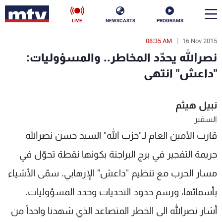
LIVE
NEWSCASTS
PROGRAMS
08:35 AM
16 Nov 2015
en
نصرالله يحدّد المخاطر.. والمسؤوليات:
الأخبار
"داعش" انتهى
سياسة
ناس
نبيل هيثم
إقتصاد
فن
السفير
قارب الأمين العام لـ"حزب الله" السيد حسن نصرالله
منوعات
رياضة
جريمة التفجير في برج البراجنة بكونها نقطة تحوّل في
كأس العالم
مسار الحرب مع تنظيم "داعش" الإرهابي. سمّى الأشياء
بأسمائها، ورسم حدود التحديات وحدد المسؤوليات.
البرامج
أشار نصرالله الى الخطر المتصاعد الذي شهدنا واحداً من
جدول البرامج