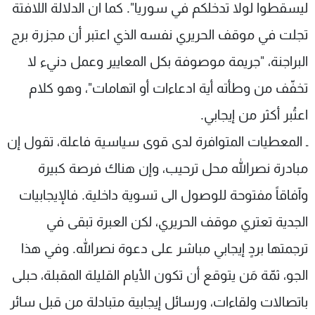
ليسقطوا لولا تدخلكم في سوريا". كما ان الدلالة اللافتة
تجلت في موقف الحريري نفسه الذي اعتبر أن مجزرة برج
البراجنة، "جريمة موصوفة بكل المعايير وعمل دنيء لا
تخفّف من وطأته أية ادعاءات أو اتهامات"، وهو كلام
اعتُبر أكثر من إيجابي.
ـ المعطيات المتوافرة لدى قوى سياسية فاعلة، تقول إن
مبادرة نصرالله محل ترحيب، وإن هناك فرصة كبيرة
وآفاقاً مفتوحة للوصول الى تسوية داخلية. فالإيجابيات
الجدية تعتري موقف الحريري، لكن العبرة تبقى في
ترجمتها بردٍ إيجابي مباشر على دعوة نصرالله. وفي هذا
الجو، ثمّة مَن يتوقع أن تكون الأيام القليلة المقبلة، حبلى
باتصالات ولقاءات، ورسائل إيجابية متبادلة من قبل سائر