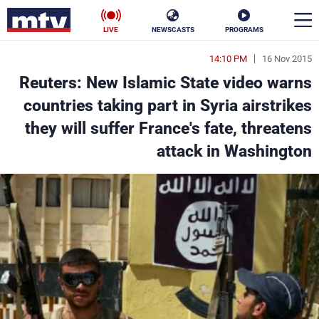
LIVE
NEWSCASTS
PROGRAMS
14:10 PM
16 Nov 2015
en
Reuters: New Islamic State video warns
الأخبار
countries taking part in Syria airstrikes
they will suffer France's fate, threatens
سياسة
ناس
attack in Washington
إقتصاد
فن
منوعات
رياضة
كأس العالم
البرامج
جدول البرامج