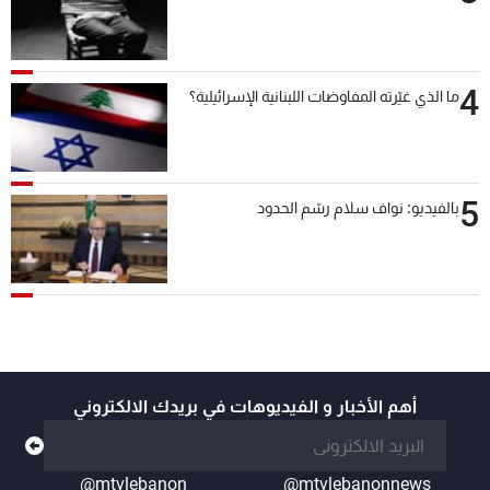
4
ما الذي غيّرته المفاوضات اللبنانية الإسرائيلية؟
5
بالفيديو: نواف سلام رسّم الحدود
أهم الأخبار و الفيديوهات في بريدك الالكتروني
@mtvlebanon
@mtvlebanonnews