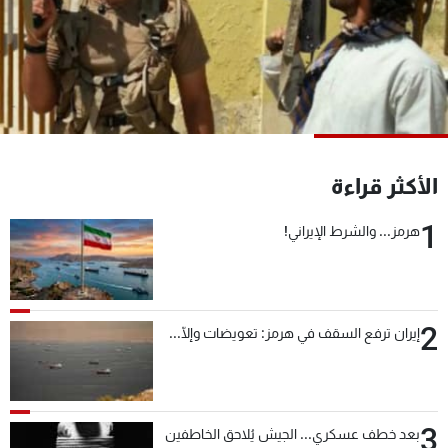
شاهد البرامج
الترددات
عن MTV
وظائف
الإنـتـاج
تواصل معنا
لاعلاناتكم
شروط الإسـتخدام
سياسة الخصوصية
الأكثر قراءة
1
هرمز... والشرط الإيراني!
2
إيران ترفع السقف في هرمز: تعويضات وإلّا...
3
بعد خطف عسكري... الجيش يُلاحق الخاطفين