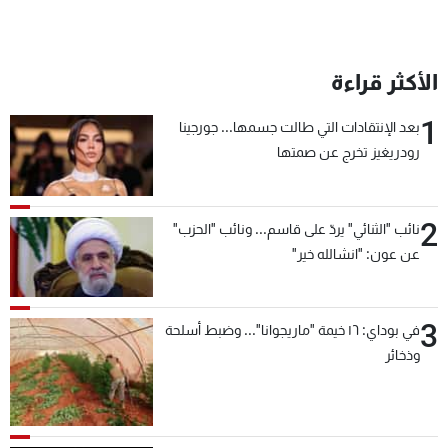
الأكثر قراءة
1
بعد الإنتقادات التي طالت جسمها... جورجينا
رودريغيز تخرج عن صمتها
2
نائب "الثنائي" يردّ على قاسم... ونائب "الحزب"
عن عون: "انشالله خير"
3
في بوداي: ١٦ خيمة "ماريجوانا"... وضبط أسلحة
وذخائر