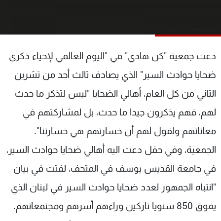
شاهد البرامج
الترددات
دعت جمعية "كن هادي" في "اليوم العالمي لإحياء ذكرى
عن MTV
وظائف
الإنـتـاج
تواصل معنا
ضحايا حوادث السير" الذي يصادف ثالث أحد من تشرين
لاعلاناتكم
شروط الإسـتخدام
سياسة الخصوصية
الثاني من كل العام، أهالي الضحايا "ليس لتذكر ما حدث
لهم، فهم يذكرون جيدا ما حدث، بل لمشاركتهم في
معاناتهم ولقول لهم أن خسارتهم هي خسارتنا".
الجمعية، وفي حفل دعت اليه أهالي ضحايا حوادث السير،
في جامعة القديس يوسف في المتحف، لفتت في بيان
"انتباه الجمهور لعدد ضحايا حوادث السير في لبنان الذي
يفوق 850 سنويا تاركين وراءهم أسرهم ومجتمعاتهم.