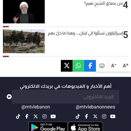
4
من يصدّق الشيخ نعيم؟
5
إسرائيليّون تسلّلوا الى لبنان... وهذا ما حلّ بهم
-
+
A
A
أهم الأخبار و الفيديوهات في بريدك الالكتروني
@mtvlebanon
@mtvlebanonnews