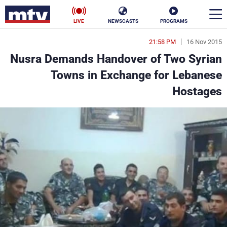
LIVE
NEWSCASTS
PROGRAMS
21:58 PM
16 Nov 2015
en
Nusra Demands Handover of Two Syrian
الأخبار
Towns in Exchange for Lebanese
Hostages
سياسة
ناس
إقتصاد
فن
منوعات
رياضة
كأس العالم
البرامج
جدول البرامج