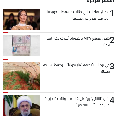
الأكثر قراءة
1
بعد الإنتقادات التي طالت جسمها... جورجينا
رودريغيز تخرج عن صمتها
2
خاص موقع MTV بالصّورة: أشرف دبّور ليس
لاجئاً!
3
في بوداي: ١٦ خيمة "ماريجوانا"... وضبط أسلحة
وذخائر
4
نائب "الثنائي" يردّ على قاسم... ونائب "الحزب"
عن عون: "انشالله خير"