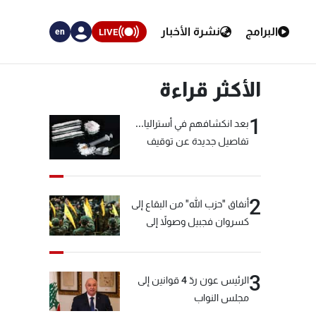
البرامج
نشرة الأخبار
LIVE
en
الأكثر قراءة
1
بعد انكشافهم في أستراليا...
تفاصيل جديدة عن توقيف
"شبكة الكوكايين"
2
أنفاق "حزب الله" من البقاع إلى
كسروان فجبيل وصولاً إلى
المختارة... التفاصيل في نشرة
الأخبار بعد قليل
3
الرئيس عون ردّ 4 قوانين إلى
مجلس النواب