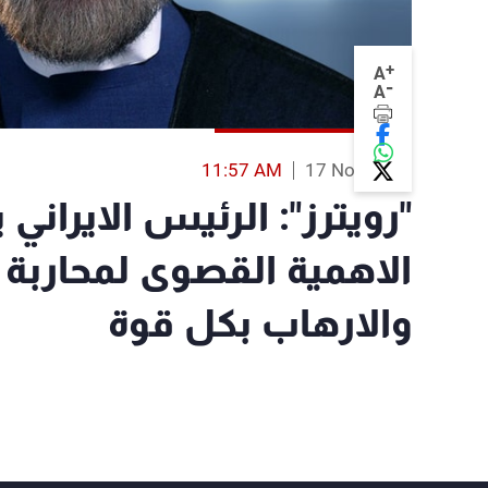
+
A
-
A
11:57 AM
17 Nov 2015
"رويترز": الرئيس الايران
الاهمية القصوى لمحاربة "
والارهاب بكل قوة