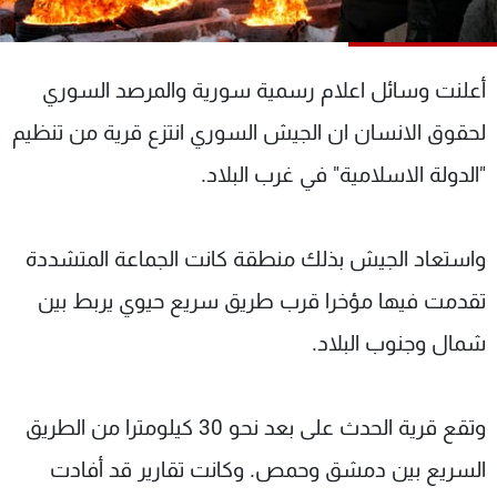
شاهد البرامج
الترددات
أعلنت وسائل اعلام رسمية سورية والمرصد السوري
عن MTV
وظائف
لحقوق الانسان ان الجيش السوري انتزع قرية من تنظيم
الإنـتـاج
تواصل معنا
"الدولة الاسلامية" في غرب البلاد.
لاعلاناتكم
شروط الإسـتخدام
سياسة الخصوصية
واستعاد الجيش بذلك منطقة كانت الجماعة المتشددة
تقدمت فيها مؤخرا قرب طريق سريع حيوي يربط بين
شمال وجنوب البلاد.
وتقع قرية الحدث على بعد نحو 30 كيلومترا من الطريق
السريع بين دمشق وحمص. وكانت تقارير قد أفادت