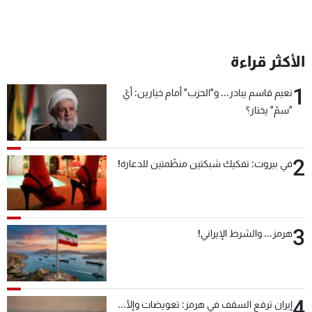
الأكثر قراءة
1
نعيم قاسم يبادر... و"الحزب" أمام خيارين: أيّ
"سمّ" يختار؟
2
في بيروت: تفكيك شبكتين منظّمتين للدعارة!
3
هرمز... والشرط الإيراني!
4
إيران ترفع السقف في هرمز: تعويضات وإلّا...