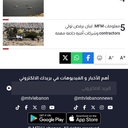
5
معلومات MFM: لبنان يرفض تولي
contractors وشركات أمنية خاصة مهمة
التحقق من نزع سلاح "حزب الله"
-
+
A
A
أهم الأخبار و الفيديوهات في بريدك الالكتروني
@mtvlebanon
@mtvlebanonnews