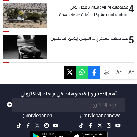
4
معلومات MFM: لبنان يرفض تولي
contractors وشركات أمنية خاصة مهمة
التحقق من نزع سلاح "حزب الله"
5
بعد خطف عسكري... الجيش يُلاحق الخاطفين
-
+
A
A
أهم الأخبار و الفيديوهات في بريدك الالكتروني
@mtvlebanon
@mtvlebanonnews