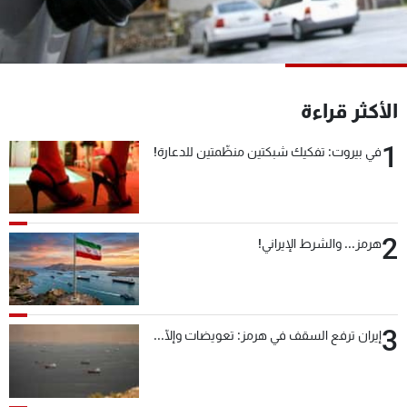
شاهد البرامج
الترددات
عن MTV
وظائف
الأكثر قراءة
الإنـتـاج
تواصل معنا
لاعلاناتكم
شروط الإسـتخدام
1
في بيروت: تفكيك شبكتين منظّمتين للدعارة!
سياسة الخصوصية
2
هرمز... والشرط الإيراني!
3
إيران ترفع السقف في هرمز: تعويضات وإلّا...