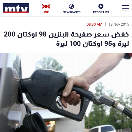
LIVE
NEWSCASTS
PROGRAMS
08:30 AM
18 Nov 2015
en
خفض سعر صفيحة البنزين 98 اوكتان 200
الأخبار
ليرة و95 اوكتان 100 ليرة
سياسة
ناس
إقتصاد
فن
منوعات
رياضة
كأس العالم
البرامج
جدول البرامج