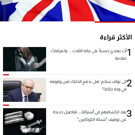
شاهد البرامج
الترددات
عن MTV
وظائف
الأكثر قراءة
الإنـتـاج
تواصل معنا
لاعلاناتكم
شروط الإسـتخدام
1
أبٌ يعتدي جنسيّاً على بناته الثلاث… واعترافاتٌ
سياسة الخصوصية
صادمة
2
الى نواف سلام: هل يدفع الحايك ثمن وقوفه
في وجه خيّاط؟
3
بعد انكشافهم في أستراليا... تفاصيل جديدة
عن توقيف "شبكة الكوكايين"