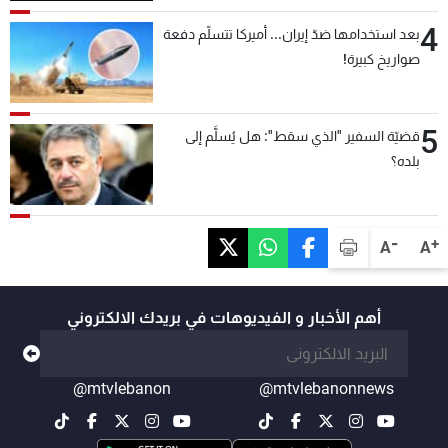
4
بعد استخدامها ضدّ إيران... أميركا تتسلّم دفعة
صواريخ كبيرة!
5
قضيّة السفير "الذي سقط": هل يُسلَّم إلى
بلده؟
-
+
A
A
أهم الأخبار و الفيديوهات في بريدك الالكتروني
@mtvlebanon
@mtvlebanonnews