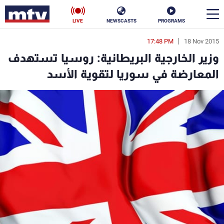
LIVE
NEWSCASTS
PROGRAMS
17:48 PM
18 Nov 2015
en
وزير الخارجية البريطانية: روسيا تستهدف
الأخبار
المعارضة في سوريا لتقوية الأسد
سياسة
ناس
إقتصاد
فن
منوعات
رياضة
كأس العالم
البرامج
جدول البرامج