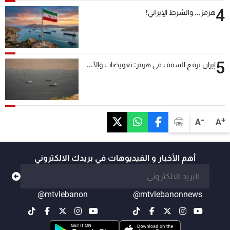
4
هرمز... والشرط الإيراني!
5
إيران ترفع السقف في هرمز: تعويضات وإلّا...
-
+
A
A
أهم الأخبار و الفيديوهات في بريدك الالكتروني
@mtvlebanon
@mtvlebanonnews