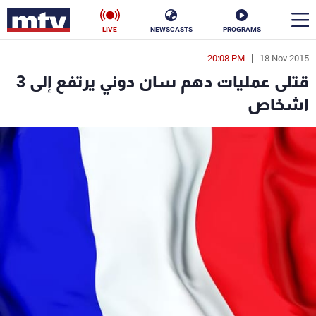
LIVE
NEWSCASTS
PROGRAMS
20:08 PM
18 Nov 2015
en
قتلى عمليات دهم سان دوني يرتفع إلى 3
الأخبار
اشخاص
سياسة
ناس
إقتصاد
فن
منوعات
رياضة
كأس العالم
البرامج
جدول البرامج