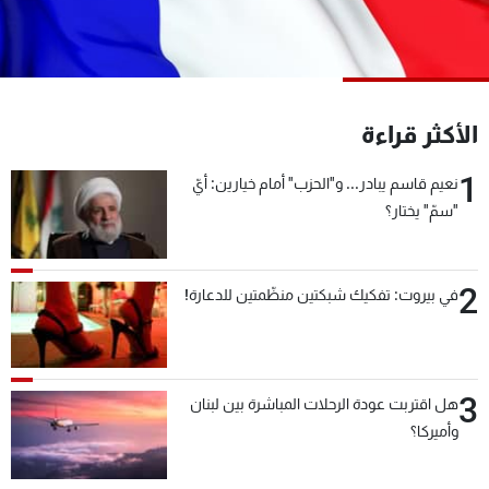
شاهد البرامج
الترددات
عن MTV
وظائف
الأكثر قراءة
الإنـتـاج
تواصل معنا
لاعلاناتكم
شروط الإسـتخدام
1
نعيم قاسم يبادر... و"الحزب" أمام خيارين: أيّ
سياسة الخصوصية
"سمّ" يختار؟
2
في بيروت: تفكيك شبكتين منظّمتين للدعارة!
3
هل اقتربت عودة الرحلات المباشرة بين لبنان
وأميركا؟