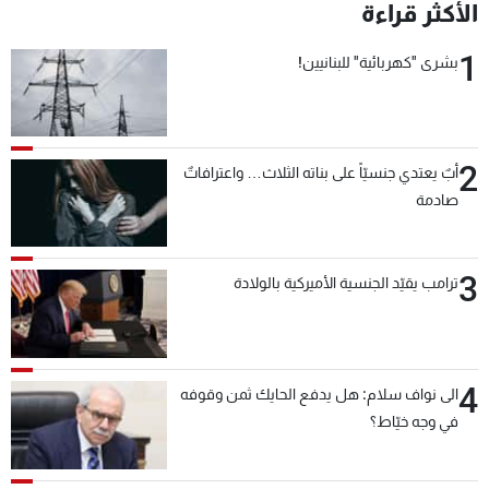
الأكثر قراءة
1
بشرى "كهربائية" للبنانيين!
2
أبٌ يعتدي جنسيّاً على بناته الثلاث… واعترافاتٌ
صادمة
3
ترامب يقيّد الجنسية الأميركية بالولادة
4
الى نواف سلام: هل يدفع الحايك ثمن وقوفه
في وجه خيّاط؟