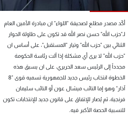
شاهد البرامج
الترددات
أكّد مصدر مطلع لصحيفة "اللواء" ان مبادرة الأمين العام
عن MTV
وظائف
لـ"حزب الله" حسن نصر الله قد تكون على طاولة الحوار
الإنـتـاج
تواصل معنا
الثنائي بين "حزب الله" وتيار "المستقبل"، على أساس ان
لاعلاناتكم
شروط الإسـتخدام
سياسة الخصوصية
"حزب الله" لا يرى أي مشكلة إذا آلت رئاسة الحكومة
مجدداً إلى الرئيس سعد الحريري، على ان يسبق هذه
الخطوة انتخاب رئيس جديد للجمهورية تسميه قوى "8
آذار" وهو إما النائب ميشال عون أو النائب سليمان
فرنجية، ثم يُصار للإتفاق على قانون جديد للإنتخابات تكون
للنسبية الحصة الأكبر فيه.