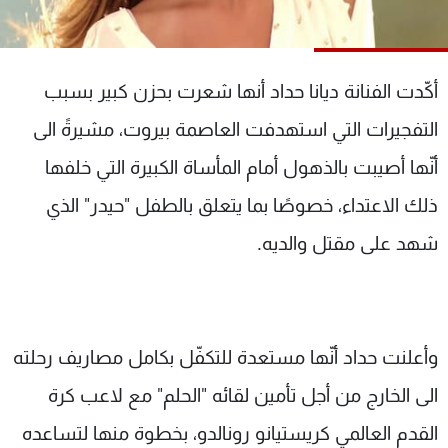
شاهد البرامج
الترددات
أكّدت الفنانة ديانا حداد أنها شعرت بحزن كبير بسبب
عن MTV
وظائف
التفجيرات التي استهدفت العاصمة بيروت، مشيرةً الى
الإنـتـاج
تواصل معنا
لاعلاناتكم
شروط الإسـتخدام
أنّها أصيبت بالذهول أمام المأساة الكبيرة التي خلفها
سياسة الخصوصية
ذلك الاعتداء، خصوصًا بما يتعلق بالطفل "حيدر" الذي
شهد على مقتل والديه.
وأعلنت حداد أنّها مستعدة للتكفّل بكامل مصاريف رحلته
الى الخارج من أجل تأمين لقائه "الحلم" مع لاعب كرة
القدم العالمي كريستيانو رونالدو، بخطوة منها لتساعده