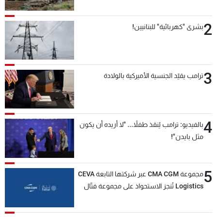
2
بشرى "كهربائية" للبنانيين!
3
ترامب يقيّد الجنسية الأميركية بالولادة
4
بالفيديو: ترامب يُنقذ طفلاً... "لا أريده أن يكون
مثل بايدن"!
5
مجموعة CMA CGM عبر شركتها التابعة CEVA
Logistics تُنجز الاستحواذ على مجموعة فتّال