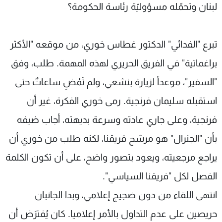
لبنان وتحمّله مسؤوليّة رئاسة الحكومة؟
تبرع "الفدائي" الدكتور غطاس خوري، من موقعه "الأكثر
براغماتية" في الفريق الحريري لهذه المهمة. طلب، وفق
"السفير"، موعداً لزيارة بنشعي، ولم تَمْضِ ساعاتٌ حتى
استقبله سليمان فرنجية. رمى خوري الفكرة، غير أن
فرنجية، وعلى جاري عادته وسرعة بديهته، أجاب ضيفه
بأن "الجنرال" هو مرشح فريقنا، لكنه طلب من خوري أن
يراجع مرجعيته، ويعود بتصور واضح، على أن تكون الكلمة
الفصل لكل "فريقنا السياسي".
انتهى اللقاء من دون ضجيج إعلامي، وبدا الجانبان
حريصين على عدم التداول بالأمر إعلاميا. كان يُفترَض أن