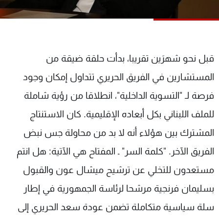
شاهد البرامج
الترددات
عن MTV
وظائف
قبل نحو شهرَين تقريبا، بدأت حلقة ضيقة من
الإنـتـاج
تواصل معنا
المستشارين في الفريق الحريري تتداول إمكان وجود
لاعلاناتكم
شروط الإسـتخدام
سياسة الخصوصية
فرصة لـ "التسوية الداخلية"، انطلاقا من رؤية شاملة
للملف اللبناني بكل أبعاده الإقليمية. كان الاستنتاج
المشترك بين هؤلاء أنه لا بد من محاولة جس نبض
الفريق الآخر. "كلمة السر" ـ المفتاح هي الآتية: هل انتم
مستعدون للتخلي عن ترشيح ميشال عون والقبول
بسليمان فرنجية مرشحا لرئاسة الجمهورية في إطار
سلة سياسية متكاملة تضمن عودة سعد الحريري إلى