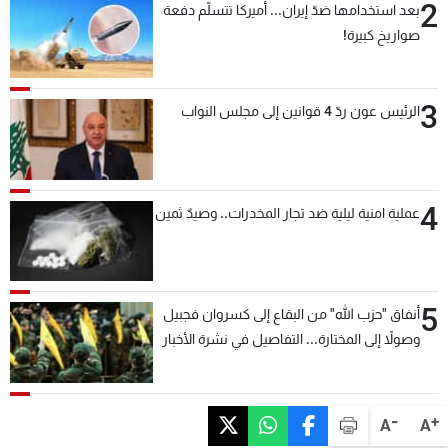
2
بعد استخدامها ضدّ إيران... أميركا تتسلّم دفعة
صواريخ كبيرة!
3
الرئيس عون ردّ 4 قوانين إلى مجلس النواب
4
عملية امنية ليلية ضد تجار المخدرات.. وصيدٌ ثمين
5
أنفاق "حزب الله" من البقاع إلى كسروان فجبيل
وصولاً إلى المختارة... التفاصيل في نشرة الأخبار
بعد قليل
-
+
A
A