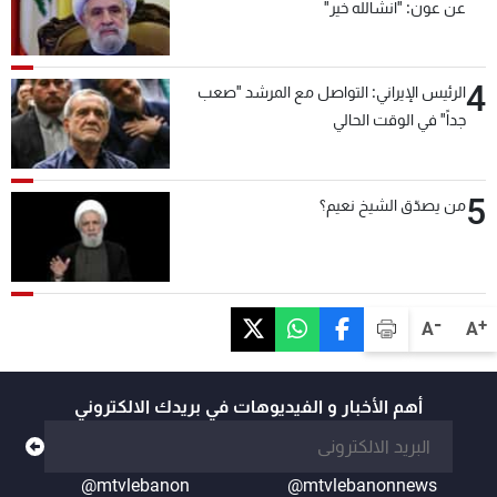
عن عون: "انشالله خير"
4
الرئيس الإيراني: التواصل مع المرشد "صعب
جداً" في الوقت الحالي
5
من يصدّق الشيخ نعيم؟
-
+
A
A
أهم الأخبار و الفيديوهات في بريدك الالكتروني
@mtvlebanon
@mtvlebanonnews