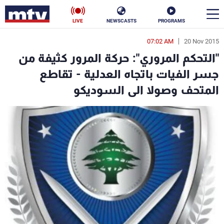
LIVE
NEWSCASTS
PROGRAMS
07:02 AM
20 Nov 2015
en
"التحكم المروري": حركة المرور كثيفة من
الأخبار
جسر الفيات باتجاه العدلية - تقاطع
المتحف وصولا الى السوديكو
سياسة
ناس
إقتصاد
فن
منوعات
رياضة
كأس العالم
البرامج
جدول البرامج