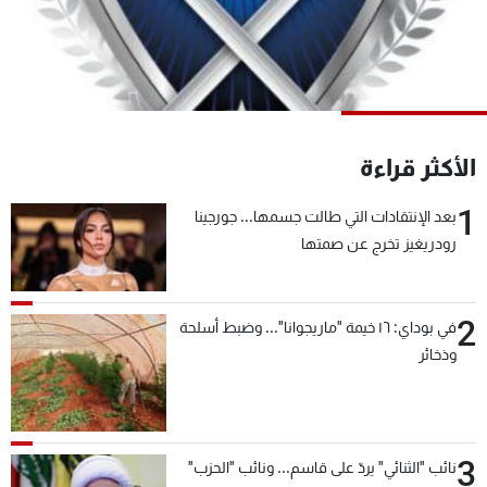
شاهد البرامج
الترددات
عن MTV
وظائف
الإنـتـاج
تواصل معنا
الأكثر قراءة
لاعلاناتكم
شروط الإسـتخدام
سياسة الخصوصية
1
بعد الإنتقادات التي طالت جسمها... جورجينا
رودريغيز تخرج عن صمتها
2
في بوداي: ١٦ خيمة "ماريجوانا"... وضبط أسلحة
وذخائر
3
نائب "الثنائي" يردّ على قاسم... ونائب "الحزب"