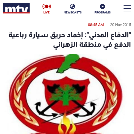
LIVE
NEWSCASTS
PROGRAMS
08:45 AM
20 Nov 2015
en
"الدفاع المدني": إخماد حريق سيارة رباعية
الأخبار
الدفع في منطقة الزهراني
سياسة
ناس
إقتصاد
فن
منوعات
رياضة
كأس العالم
البرامج
جدول البرامج