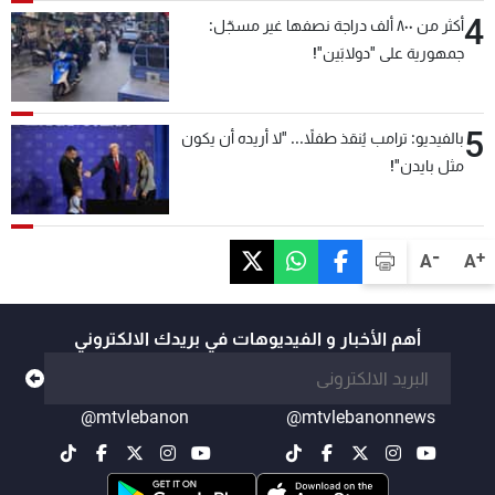
4
أكثر من ٨٠٠ ألف دراجة نصفها غير مسجّل:
جمهورية على "دولابَين"!
5
بالفيديو: ترامب يُنقذ طفلاً... "لا أريده أن يكون
مثل بايدن"!
-
+
A
A
أهم الأخبار و الفيديوهات في بريدك الالكتروني
@mtvlebanon
@mtvlebanonnews