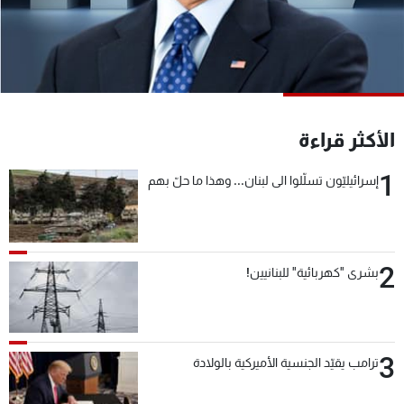
شاهد البرامج
الترددات
عن MTV
وظائف
الإنـتـاج
تواصل معنا
الأكثر قراءة
لاعلاناتكم
شروط الإسـتخدام
سياسة الخصوصية
1
إسرائيليّون تسلّلوا الى لبنان... وهذا ما حلّ بهم
2
بشرى "كهربائية" للبنانيين!
3
ترامب يقيّد الجنسية الأميركية بالولادة