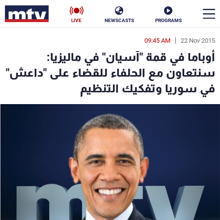
LIVE
NEWSCASTS
PROGRAMS
09:45 AM
22 Nov 2015
en
أوباما في قمة "آسيان" في ماليزيا:
الأخبار
سنتعاون مع الحلفاء للقضاء على "داعش"
في سوريا وتفكيك التنظيم
سياسة
ناس
إقتصاد
فن
منوعات
رياضة
كأس العالم
البرامج
جدول البرامج