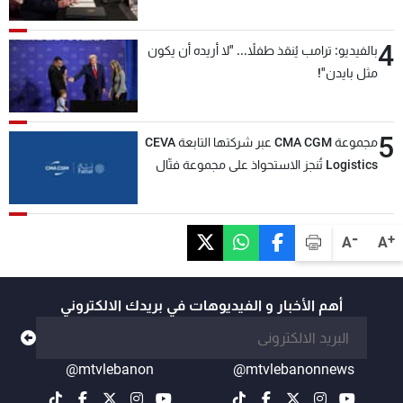
4
بالفيديو: ترامب يُنقذ طفلاً... "لا أريده أن يكون
مثل بايدن"!
5
مجموعة CMA CGM عبر شركتها التابعة CEVA
Logistics تُنجز الاستحواذ على مجموعة فتّال
-
+
A
A
أهم الأخبار و الفيديوهات في بريدك الالكتروني
@mtvlebanon
@mtvlebanonnews