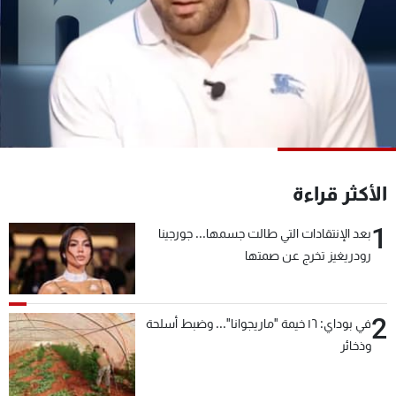
شاهد البرامج
الترددات
عن MTV
وظائف
الإنـتـاج
تواصل معنا
لاعلاناتكم
شروط الإسـتخدام
سياسة الخصوصية
الأكثر قراءة
1
بعد الإنتقادات التي طالت جسمها... جورجينا
رودريغيز تخرج عن صمتها
2
في بوداي: ١٦ خيمة "ماريجوانا"... وضبط أسلحة
وذخائر