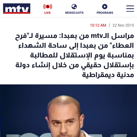
LIVE
NEWSCASTS
PROGRAMS
10:12 AM
22 Nov 2015
en
مراسل الـmtv من بعبدا: مسيرة لـ"فرح
الأخبار
العطاء" من بعبدا إلى ساحة الشهداء
بمناسبة يوم الإستقلال للمطالبة
سياسة
ناس
بإستقلال حقيقي من خلال إنشاء دولة
إقتصاد
فن
مدنية ديمقراطية
منوعات
رياضة
كأس العالم
البرامج
جدول البرامج