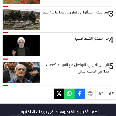
3
إسرائيليّون تسلّلوا الى لبنان... وهذا ما حلّ بهم
4
من يصدّق الشيخ نعيم؟
5
الرئيس الإيراني: التواصل مع المرشد "صعب
جداً" في الوقت الحالي
-
+
A
A
أهم الأخبار و الفيديوهات في بريدك الالكتروني