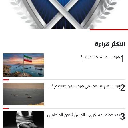
شاهد البرامج
الترددات
عن MTV
وظائف
الإنـتـاج
تواصل معنا
الأكثر قراءة
لاعلاناتكم
شروط الإسـتخدام
سياسة الخصوصية
1
هرمز... والشرط الإيراني!
2
إيران ترفع السقف في هرمز: تعويضات وإلّا...
3
بعد خطف عسكري... الجيش يُلاحق الخاطفين