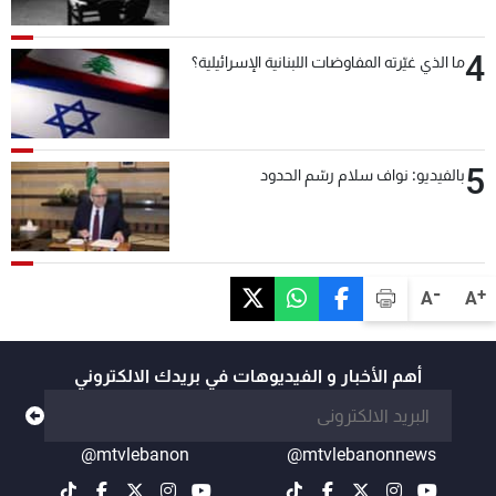
4
ما الذي غيّرته المفاوضات اللبنانية الإسرائيلية؟
5
بالفيديو: نواف سلام رسّم الحدود
-
+
A
A
أهم الأخبار و الفيديوهات في بريدك الالكتروني
@mtvlebanon
@mtvlebanonnews