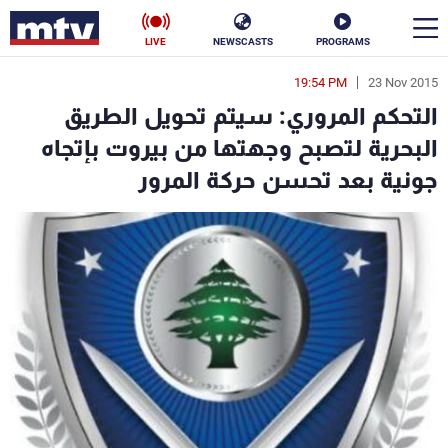
LIVE
NEWSCASTS
PROGRAMS
19:54 PM
23 Nov 2015
en
التحكم المروري: سيتم تحويل الطريق
الأخبار
البحرية لتصبح وجهتها من بيروت بإتجاه
جونية بعد تحسن حركة المرور
سياسة
ناس
إقتصاد
فن
منوعات
رياضة
كأس العالم
البرامج
جدول البرامج